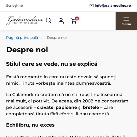
info@galamodino.ro
Scrieți-ne
0
Meniu
Pagină principală
Despre noi
Despre noi
Stilul care se vede, nu se explică
Există momente în care nu este nevoie să spuneți
nimic. Ținuta vorbește înaintea dumneavoastră.
La Galamodino credem că un stil reușit nu înseamnă
mai mult, ci potrivit. De aceea, din 2008 ne concentrăm
pe accesorii –
cravate
,
papioane
și
bretele
– care
completează ținuta fără efort și îi dau coerență.
Echilibru, nu exces