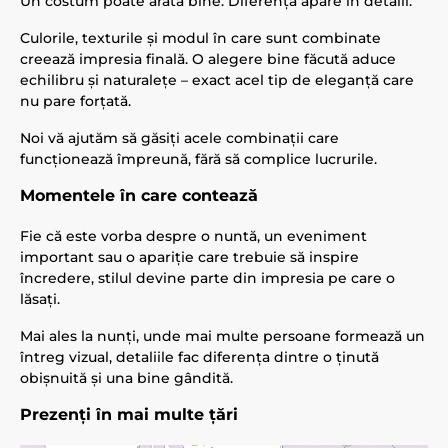
Un costum poate arăta bine. Diferența apare în detalii.
Culorile, texturile și modul în care sunt combinate
creează impresia finală. O alegere bine făcută aduce
echilibru și naturalețe – exact acel tip de eleganță care
nu pare forțată.
Noi vă ajutăm să găsiți acele combinații care
funcționează împreună, fără să complice lucrurile.
Momentele în care contează
Fie că este vorba despre o nuntă, un eveniment
important sau o apariție care trebuie să inspire
încredere, stilul devine parte din impresia pe care o
lăsați.
Mai ales la nunți, unde mai multe persoane formează un
întreg vizual, detaliile fac diferența dintre o ținută
obișnuită și una bine gândită.
Prezenți în mai multe țări