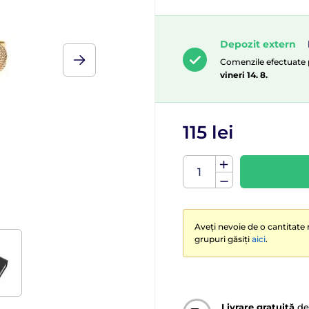
Depozit extern
Comenzile efectuate pâ
vineri 14. 8.
115 lei
Aveți nevoie de o cantitate 
grupuri găsiți
aici
.
Livrare gratuită
de