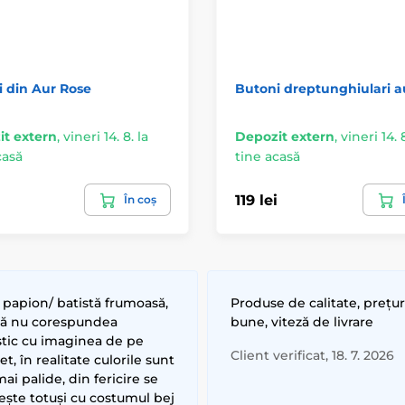
 din Aur Rose
Butoni dreptunghiulari au
t extern
,
vineri 14. 8. la
Depozit extern
,
vineri 14. 8
casă
tine acasă
119 lei
În coș
 papion/ batistă frumoasă,
Produse de calitate, prețur
că nu corespundea
bune, viteză de livrare
stic cu imaginea de pe
Client verificat, 18. 7. 2026
et, în realitate culorile sunt
ai palide, din fericire se
ește totuși cu costumul bej