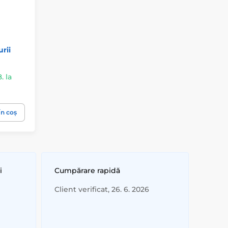
rii
. la
În coș
i
Cumpărare rapidă
Client verificat, 26. 6. 2026