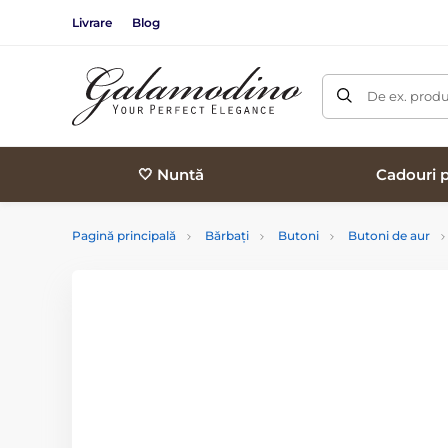
Livrare
Blog
De ex. produ
🤍 Nuntă
Cadouri p
Pagină principală
Bărbați
Butoni
Butoni de aur