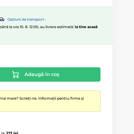
Opțiuni de transport ›
nă la ora 10. 8. 12:00, au livrare estimată:
la tine acasă
Adaugă în coș
mai mare? Scrieți-ne. Informații pentru firme și
 la
217 lei