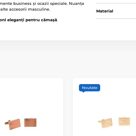
imente business și ocazii speciale. Nuanța
 alte accesorii masculine.
Material
oni eleganți pentru cămașă
.
Noutate