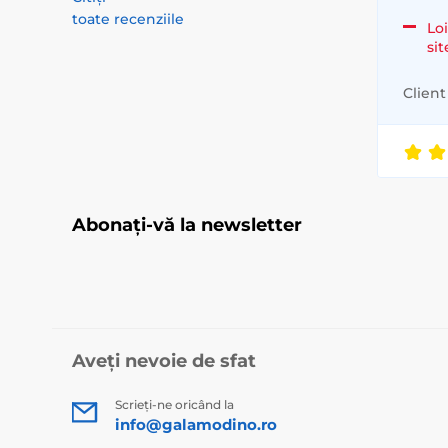
toate recenziile
Loi
si
Client 
Abonați-vă la newsletter
Aveți nevoie de sfat
Scrieți-ne oricând la
info@galamodino.ro