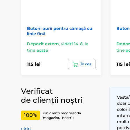
Butoni aurii pentru cămașă cu
Butoni
linie fină
Depozit extern
,
vineri 14. 8. la
Depozi
tine acasă
tine a
115 lei
115 lei
În coș
Verificat
Vesta/
de clienții noștri
doar 
colori
din clienți recomandă
100%
intern
magazinul nostru
mult m
potriv
Citiți