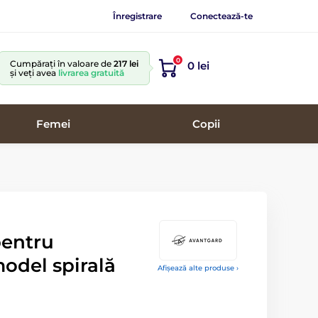
Înregistrare
Conectează-te
0
Cumpărați în valoare de
217 lei
0 lei
și veți avea
livrarea gratuită
Femei
Copii
pentru
odel spirală
Afișează alte produse ›