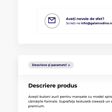
Aveți nevoie de sfat?
Scrieți-ne
info@galamodino.r
Descriere și parametri
Descriere produs
Acești butoni aurii pentru manșete cu model spir
cămășile formale. Suprafața texturată creează un efe
premium.