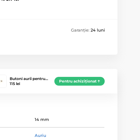
Garanție:
24 luni
Butoni aurii pentru…
Pentru achiziționat
115 lei
14 mm
Auriu