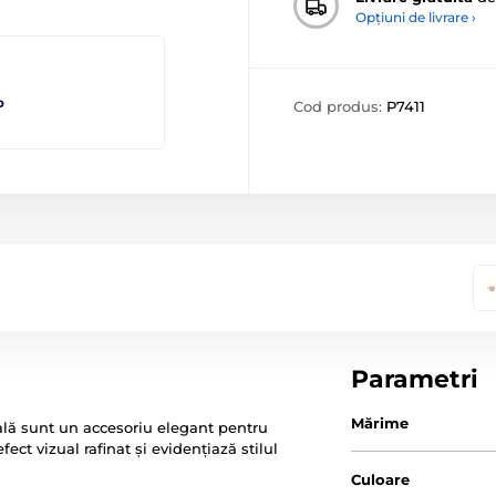
Opțiuni de livrare ›
o
Cod produs:
P7411
Parametri
Mărime
ală sunt un accesoriu elegant pentru
ct vizual rafinat și evidențiază stilul
Culoare