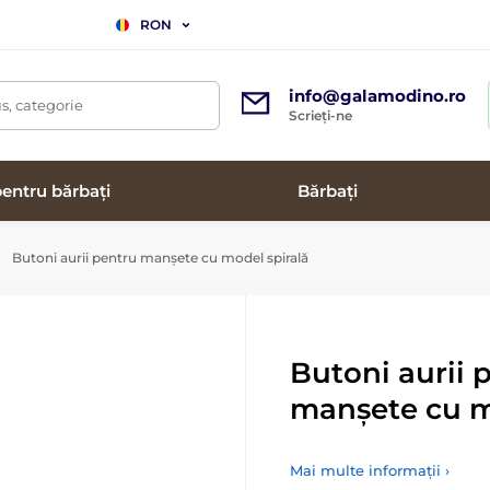
RON
info@galamodino.ro
s, categorie
Scrieți-ne
entru bărbați
Bărbați
Butoni aurii pentru manșete cu model spirală
Butoni aurii 
manșete cu m
Mai multe informații ›