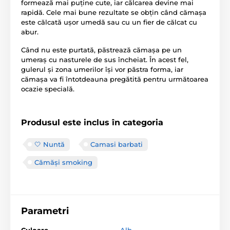
formează mai puține cute, iar călcarea devine mai
rapidă. Cele mai bune rezultate se obțin când cămașa
este călcată ușor umedă sau cu un fier de călcat cu
abur.
Când nu este purtată, păstrează cămașa pe un
umeraș cu nasturele de sus încheiat. În acest fel,
gulerul și zona umerilor își vor păstra forma, iar
cămașa va fi întotdeauna pregătită pentru următoarea
ocazie specială.
Produsul este inclus în categoria
🤍 Nuntă
Camasi barbati
Cămăși smoking
Parametri
Culoare
Alb