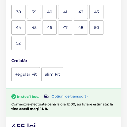
38
39
40
41
42
43
44
45
46
47
48
50
52
Croială:
Regular Fit
Slim Fit
Opțiuni de transport ›
În stoc 1 buc.
Comenzile efectuate până la ora 12:00, au livrare estimată:
la
tine acasă marți 11. 8.
455 lei