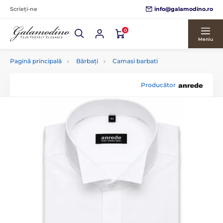
info@galamodino.ro
Scrieți-ne
0
Meniu
Pagină principală
Bărbați
Camasi barbati
Producător