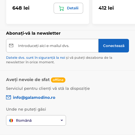
648 lei
412 lei
Detalii
Abonați-vă la newsletter
Introduceți aici e-mailul dvs.
Conectează
Datele dvs. sunt în siguranță la noi
și vă puteți dezabona de la
newsletter în orice moment.
Aveți nevoie de sfat
offline
Serviciul pentru clienți vă stă la dispoziție
info@galamodino.ro
Unde ne puteți găsi
Română