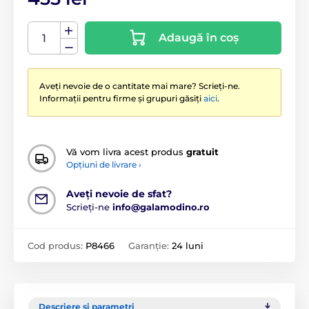
Adaugă în coș
Aveți nevoie de o cantitate mai mare? Scrieți-ne.
Informații pentru firme și grupuri găsiți
aici
.
Vă vom livra acest produs
gratuit
Opțiuni de livrare ›
Aveți nevoie de sfat?
Scrieți-ne
info@galamodino.ro
Cod produs:
P8466
Garanție:
24 luni
Descriere și parametri