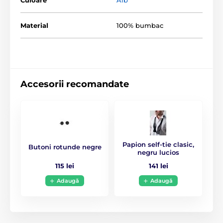
Material
100% bumbac
Accesorii recomandate
Papion self-tie clasic,
Butoni rotunde negre
negru lucios
115 lei
141 lei
Adaugă
Adaugă