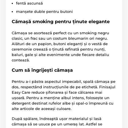
fentă ascunsă
manșete duble pentru butoni
Cămașă smoking pentru ținute elegante
Cămașa se asortează perfect cu un smoking negru
clasic, un frac sau un costum bleumarin ori negru.
Alături de un papion, butoni eleganți și o vestă de
ceremonie creează o ținută rafinată pentru nunți,
baluri, gale și alte evenimente unde fiecare detaliu
contează.
Cum să îngrijești cămașa
Pentru a-i păstra aspectul impecabil, spală cămașa pe
dos, respectând instrucțiunile de pe etichetă. Finisajul
Easy Care reduce șifonarea și face călcarea mai
ușoară. Pentru a menține albul intens, folosește un
detergent destinat rufelor albe și spal-o împreună cu
alte articole de aceeași culoare.
După spălare, îndreaptă ușor materialul și lasă
cămașa să se usuce pe un umeraș lat. Astfel se