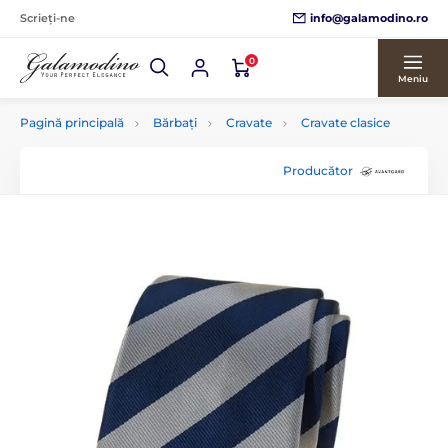
info@galamodino.ro
Scrieți-ne
0
Meniu
Pagină principală
Bărbați
Cravate
Cravate clasice
Producător