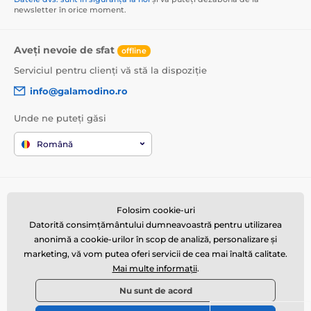
newsletter în orice moment.
Aveți nevoie de sfat
offline
Serviciul pentru clienți vă stă la dispoziție
info@galamodino.ro
Unde ne puteți găsi
Română
Informații despre
Cine suntem
cumpărături
Folosim cookie-uri
Despre noi
Datorită consimțământului dumneavoastră pentru utilizarea
Termeni și condiții
Date de contact
anonimă a cookie-urilor în scop de analiză, personalizare și
Livrare
marketing, vă vom putea oferi servicii de cea mai înaltă calitate.
Parteneriat cu Galamodino
Mai multe informații
.
Returnare produse și
reclamații
Nu sunt de acord
Politica de confidențialitate