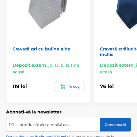
Cravată gri cu buline albe
Cravată străluci
închis
Depozit extern
,
joi 13. 8. la tine
Depozit extern
,
acasă
acasă
119 lei
76 lei
În coș
Abonați-vă la newsletter
Introduceți aici e-mailul dvs.
Conectează
Datele dvs. sunt în siguranță la noi
și vă puteți dezabona de la