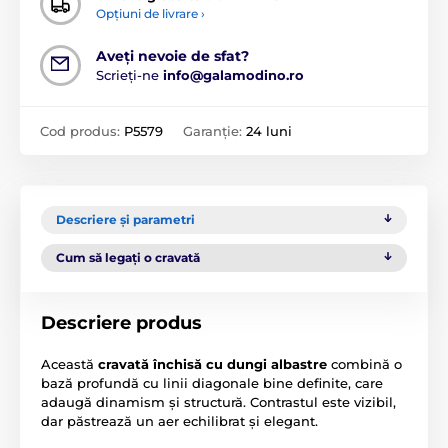
Opțiuni de livrare ›
Aveți nevoie de sfat?
Scrieți-ne
info@galamodino.ro
Cod produs:
P5579
Garanție:
24 luni
Descriere și parametri
Cum să legați o cravată
Descriere produs
Această
cravată închisă cu dungi albastre
combină o
bază profundă cu linii diagonale bine definite, care
adaugă dinamism și structură. Contrastul este vizibil,
dar păstrează un aer echilibrat și elegant.