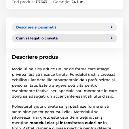
Cod produs:
P7647
Garanție:
24 luni
Descriere și parametri
Cum să legați o cravată
Descriere produs
Modelul paisley aduce un joc de forme care atrage
privirea fără să încarce ținuta. Fundalul închis creează
echilibru, iar detaliile ornamentale dau profunzime și
personalitate. Este o alegere potrivită pentru
evenimente festive, seri speciale sau momente în care
doriți să adăugați un accent interesant stilului clasic.
Poliesterul ajută cravata să își păstreze forma și să
arate bine pe tot parcursul zilei. Materialul se
șifonează mai greu, este ușor de întreținut și își
menține
modelul clar și intensitatea culorilor
în
timp. Astfel, rămâne o piesă practică pentru diferite