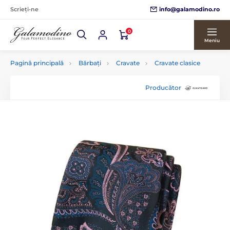
info@galamodino.ro
Scrieți-ne
0
Meniu
Pagină principală
Bărbați
Cravate
Cravate clasice
Producător