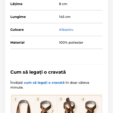
Lăţime
8 cm
Lungime
145 cm
Culoare
Albastru
Material
100% poliester
Cum să legați o cravată
Învățați
cum să legați o cravată
în doar câteva
minute.