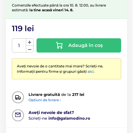
Comenzile efectuate până la ora 10. 8. 12:00, au livrare
estimată:
la tine acasă vineri 14. 8.
119 lei
Adaugă în coș
Aveți nevoie de o cantitate mai mare? Scrieți-ne.
Informații pentru firme și grupuri găsiți
aici
.
Livrare gratuită
de la
217 lei
Opțiuni de livrare ›
Aveți nevoie de sfat?
Scrieți-ne
info@galamodino.ro