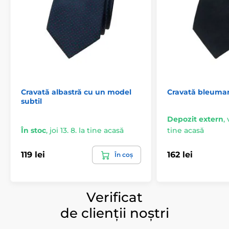
Cravată albastră cu un model
Cravată bleumar
subtil
Depozit extern
,
În stoc
,
joi 13. 8. la tine acasă
tine acasă
119 lei
162 lei
În coș
Verificat
de clienții noștri