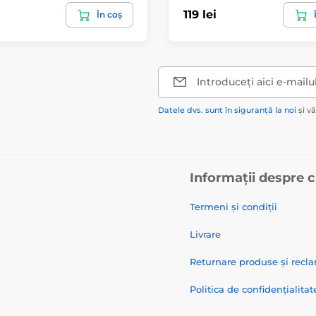
119 lei
În coș
Introduceți aici e-mailu
Datele dvs. sunt în siguranță la noi
și v
Informații despre 
Termeni și condiții
Livrare
Returnare produse și recla
Politica de confidențialitat