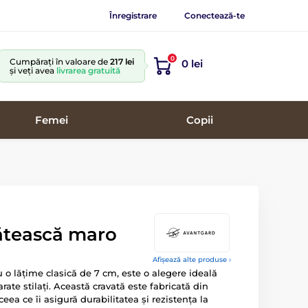
Înregistrare
Conectează-te
0
Cumpărați în valoare de
217 lei
0 lei
și veți avea
livrarea gratuită
Femei
Copii
ătească maro
Afișează alte produse ›
 o lățime clasică de 7 cm, este o alegere ideală
arate stilați. Această cravată este fabricată din
 ceea ce îi asigură durabilitatea și rezistența la