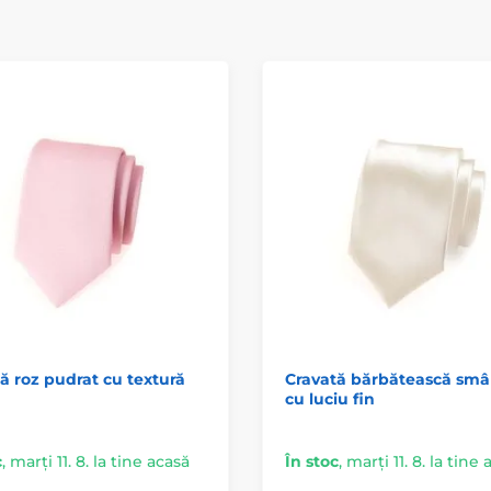
ă roz pudrat cu textură
Cravată bărbătească sm
cu luciu fin
c
,
marți 11. 8. la tine acasă
În stoc
,
marți 11. 8. la tine