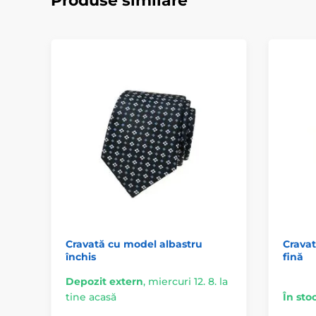
Produse similare
Cravată cu model albastru
Cravat
închis
fină
Depozit extern
,
miercuri 12. 8. la
tine acasă
În sto