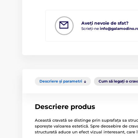
Aveți nevoie de sfat?
Scrieți-ne
info@galamodino.r
Descriere și parametri
Cum să legați o crav
Descriere produs
Această cravată se distinge prin suprafața sa struct
sporește valoarea estetică. Spre deosebire de crav
structurată aduce un efect vizual interesant, care î