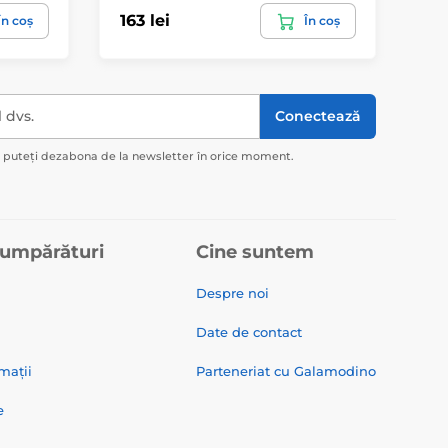
163 lei
119
În coș
În coș
l dvs.
Conectează
ă puteți dezabona de la newsletter în orice moment.
cumpărături
Cine suntem
Despre noi
Date de contact
mații
Parteneriat cu Galamodino
e