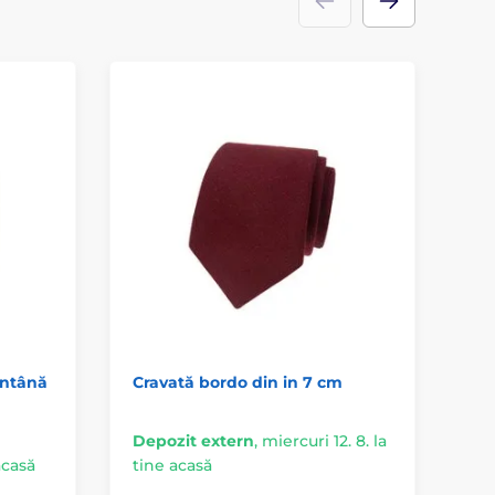
ântână
Cravată bordo din in 7 cm
Cr
Depozit extern
,
miercuri 12. 8. la
 acasă
tine acasă
În 