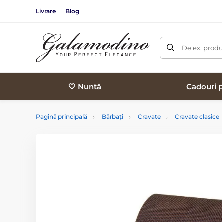
Livrare
Blog
De ex. produ
🤍 Nuntă
Cadouri p
Pagină principală
Bărbați
Cravate
Cravate clasice