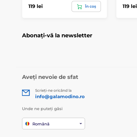
119 lei
119 lei
În coș
Abonați-vă la newsletter
Aveți nevoie de sfat
Scrieți-ne oricând la
info@galamodino.ro
Unde ne puteți găsi
Română