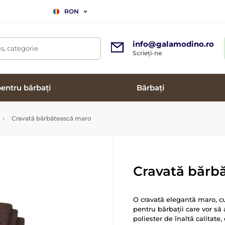
RON
info@galamodino.ro
s, categorie
Scrieți-ne
entru bărbați
Bărbați
Cravată bărbătească maro
Cravată bărb
O cravată elegantă maro, cu
pentru bărbații care vor să 
poliester de înaltă calitate,