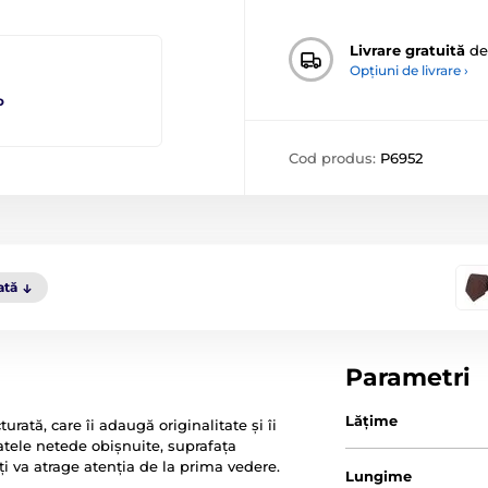
Livrare gratuită
de
Opțiuni de livrare ›
o
Cod produs:
P6952
ată
Parametri
Lăţime
urată, care îi adaugă originalitate și îi
atele netede obișnuite, suprafața
ți va atrage atenția de la prima vedere.
Lungime