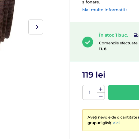
șifonare.
Mai multe informații ›
În stoc 1 buc.
Comenzile efectuate p
11. 8.
119 lei
Aveți nevoie de o cantitate 
grupuri găsiți
aici
.