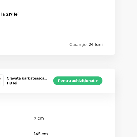
 la
217 lei
Garanție:
24 luni
Cravată bărbătească…
Pentru achiziționat
119 lei
7 cm
145 cm