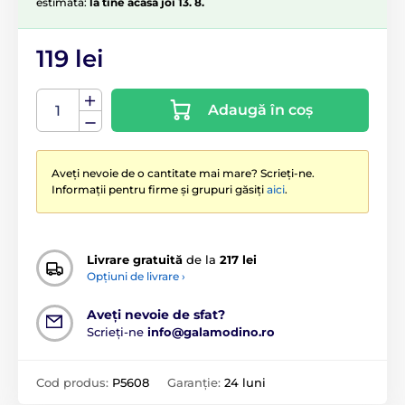
estimată:
la tine acasă joi 13. 8.
119 lei
Adaugă în coș
Aveți nevoie de o cantitate mai mare? Scrieți-ne.
Informații pentru firme și grupuri găsiți
aici
.
Livrare gratuită
de la
217 lei
Opțiuni de livrare ›
Aveți nevoie de sfat?
Scrieți-ne
info@galamodino.ro
Cod produs:
P5608
Garanție:
24 luni