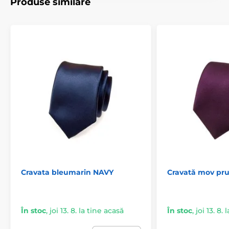
Produse similare
Cravata bleumarin NAVY
Cravată mov pr
În stoc
,
joi 13. 8. la tine acasă
În stoc
,
joi 13. 8.