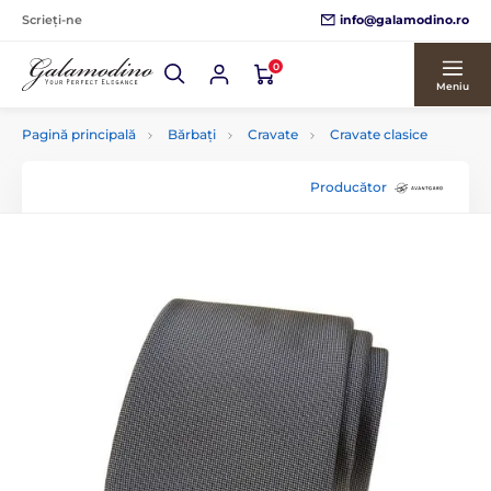
info@galamodino.ro
Scrieți-ne
0
Meniu
Pagină principală
Bărbați
Cravate
Cravate clasice
Producător