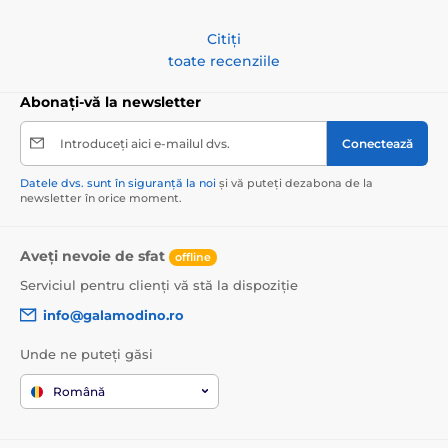
Citiți
toate recenziile
Abonați-vă la newsletter
Introduceți aici e-mailul dvs.
Conectează
Datele dvs. sunt în siguranță la noi
și vă puteți dezabona de la
newsletter în orice moment.
Aveți nevoie de sfat
offline
Serviciul pentru clienți vă stă la dispoziție
info@galamodino.ro
Unde ne puteți găsi
Română