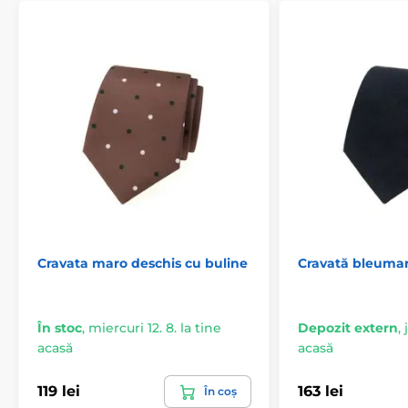
Cravata maro deschis cu buline
Cravată bleumar
În stoc
,
miercuri 12. 8. la tine
Depozit extern
,
acasă
acasă
119 lei
163 lei
În coș