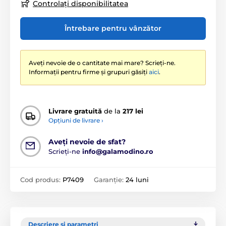
Controlați disponibilitatea
Întrebare pentru vânzător
Aveți nevoie de o cantitate mai mare? Scrieți-ne.
Informații pentru firme și grupuri găsiți
aici
.
Livrare gratuită
de la
217 lei
Opțiuni de livrare ›
Aveți nevoie de sfat?
Scrieți-ne
info@galamodino.ro
Cod produs:
P7409
Garanție:
24 luni
Descriere și parametri