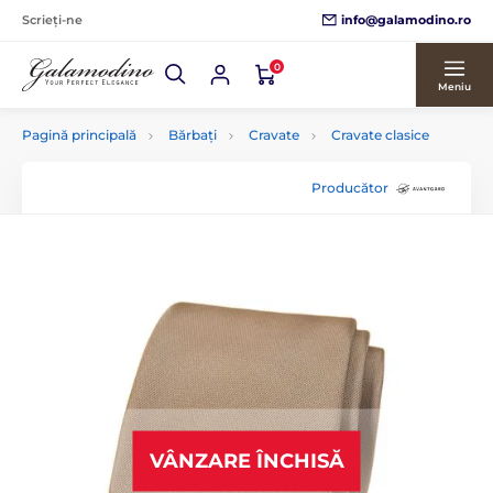
info@galamodino.ro
Scrieți-ne
0
Meniu
Pagină principală
Bărbați
Cravate
Cravate clasice
Producător
VÂNZARE ÎNCHISĂ