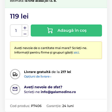
estimată:
la tine acasă joi 13. 8.
119 lei
Adaugă în coș
Aveți nevoie de o cantitate mai mare? Scrieți-ne.
Informații pentru firme și grupuri găsiți
aici
.
Livrare gratuită
de la
217 lei
Opțiuni de livrare ›
Aveți nevoie de sfat?
Scrieți-ne
info@galamodino.ro
Cod produs:
P7406
Garanție:
24 luni