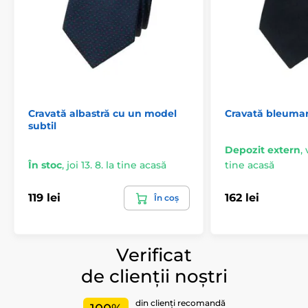
Cravată albastră cu un model
Cravată bleumar
subtil
Depozit extern
,
În stoc
,
joi 13. 8. la tine acasă
tine acasă
119 lei
162 lei
În coș
Verificat
de clienții noștri
din clienți recomandă