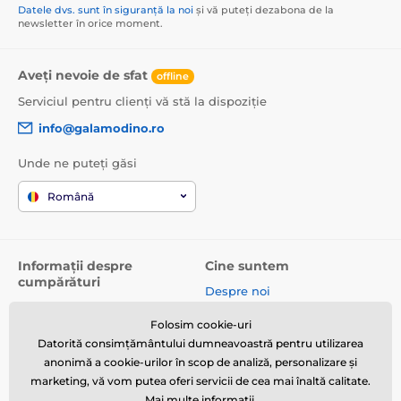
Datele dvs. sunt în siguranță la noi
și vă puteți dezabona de la
newsletter în orice moment.
Aveți nevoie de sfat
offline
Serviciul pentru clienți vă stă la dispoziție
info@galamodino.ro
Unde ne puteți găsi
Română
Informații despre
Cine suntem
cumpărături
Despre noi
Termeni și condiții
Date de contact
Folosim cookie-uri
Livrare
Parteneriat cu Galamodino
Datorită consimțământului dumneavoastră pentru utilizarea
Returnare produse și
anonimă a cookie-urilor în scop de analiză, personalizare și
reclamații
marketing, vă vom putea oferi servicii de cea mai înaltă calitate.
Mai multe informații
.