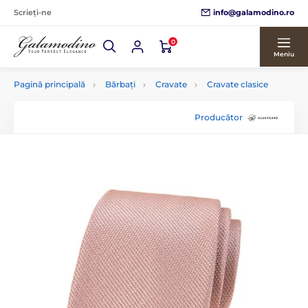
info@galamodino.ro
Scrieți-ne
0
Meniu
Pagină principală
Bărbați
Cravate
Cravate clasice
Producător