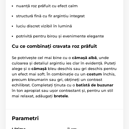
nuanță roz prăfuit cu efect calm
structură fină cu fir argintiu integrat
luciu discret vizibil în lumină
potrivită pentru birou și evenimente elegante
Cu ce combinați cravata roz prăfuit
Se potrivește cel mai bine cu o
cămașă albă
, unde
culoarea și detaliul argintiu ies clar în evidență. Puteți
alege și o
cămașă
bleu deschis sau gri deschis pentru
un efect mai soft. În combinație cu un
costum
închis,
precum bleumarin sau gri, obțineți un contrast
echilibrat. Completați ținuta cu o
batistă de buzunar
în ton apropiat sau ușor contrastant și, pentru un stil
mai relaxat, adăugați
bretele
.
Parametri
Lăţime
7 cm