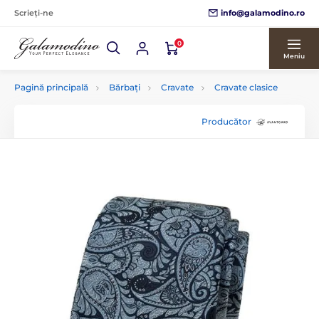
info@galamodino.ro
Scrieți-ne
0
Meniu
Pagină principală
Bărbați
Cravate
Cravate clasice
Producător