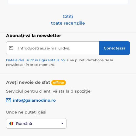
Citiți
toate recenziile
Abonați-vă la newsletter
Introduceți aici e-mailul dvs.
Conectează
Datele dvs. sunt în siguranță la noi
și vă puteți dezabona de la
newsletter în orice moment.
Aveți nevoie de sfat
offline
Serviciul pentru clienți vă stă la dispoziție
info@galamodino.ro
Unde ne puteți găsi
Română