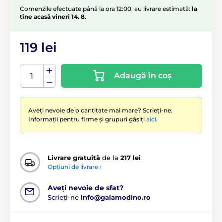
Comenzile efectuate până la ora 12:00, au livrare estimată:
la
tine acasă vineri 14. 8.
119 lei
Adaugă în coș
Aveți nevoie de o cantitate mai mare? Scrieți-ne.
Informații pentru firme și grupuri găsiți
aici
.
Livrare gratuită
de la
217 lei
Opțiuni de livrare ›
Aveți nevoie de sfat?
Scrieți-ne
info@galamodino.ro