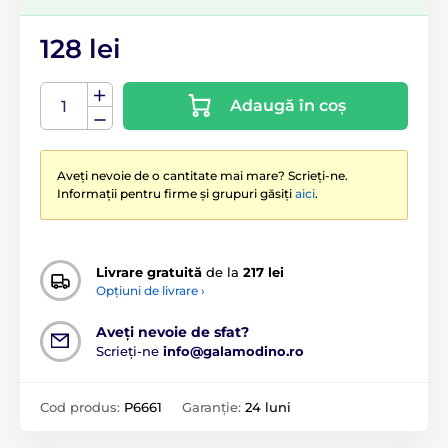
128 lei
Adaugă în coș
Aveți nevoie de o cantitate mai mare? Scrieți-ne.
Informații pentru firme și grupuri găsiți
aici
.
Livrare gratuită
de la
217 lei
Opțiuni de livrare ›
Aveți nevoie de sfat?
Scrieți-ne
info@galamodino.ro
Cod produs:
P6661
Garanție:
24 luni