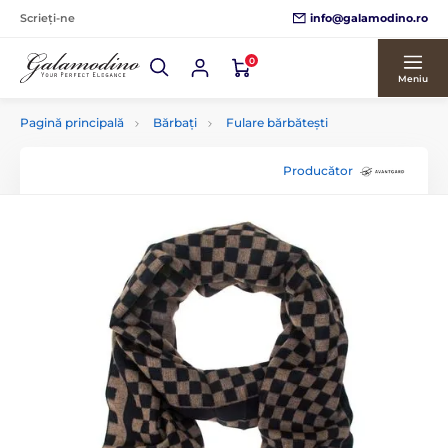
info@galamodino.ro
Scrieți-ne
0
Meniu
Pagină principală
Bărbați
Fulare bărbătești
Producător