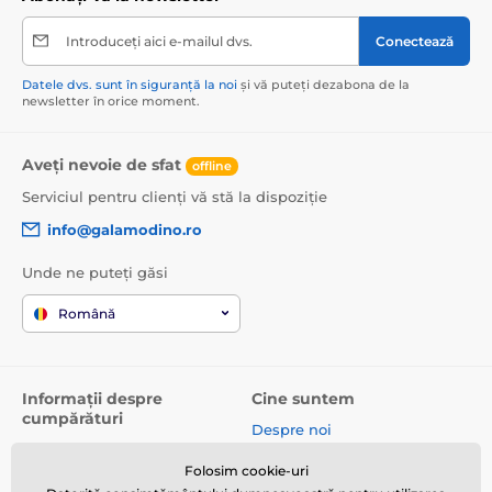
Introduceți aici e-mailul dvs.
Conectează
Datele dvs. sunt în siguranță la noi
și vă puteți dezabona de la
newsletter în orice moment.
Aveți nevoie de sfat
offline
Serviciul pentru clienți vă stă la dispoziție
info@galamodino.ro
Unde ne puteți găsi
Română
Informații despre
Cine suntem
cumpărături
Despre noi
Termeni și condiții
Date de contact
Folosim cookie-uri
Livrare