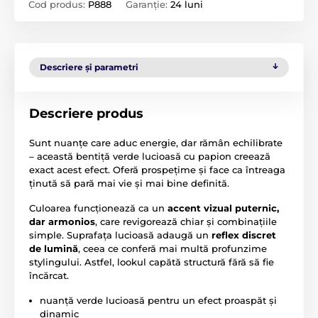
Cod produs:
P888
Garanție:
24 luni
Descriere și parametri
Descriere produs
Sunt nuanțe care aduc energie, dar rămân echilibrate
– această bentiță verde lucioasă cu papion creează
exact acest efect. Oferă prospețime și face ca întreaga
ținută să pară mai vie și mai bine definită.
Culoarea funcționează ca un
accent vizual puternic,
dar armonios
, care revigorează chiar și combinațiile
simple. Suprafața lucioasă adaugă un
reflex discret
de lumină
, ceea ce conferă mai multă profunzime
stylingului. Astfel, lookul capătă structură fără să fie
încărcat.
nuanță verde lucioasă pentru un efect proaspăt și
dinamic