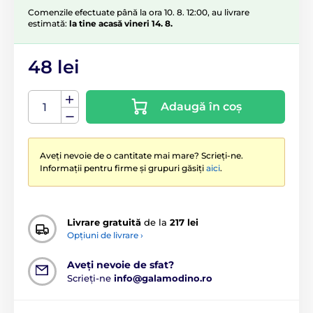
Comenzile efectuate până la ora 10. 8. 12:00, au livrare
estimată:
la tine acasă vineri 14. 8.
48 lei
Adaugă în coș
Aveți nevoie de o cantitate mai mare? Scrieți-ne.
Informații pentru firme și grupuri găsiți
aici
.
Livrare gratuită
de la
217 lei
Opțiuni de livrare ›
Aveți nevoie de sfat?
Scrieți-ne
info@galamodino.ro