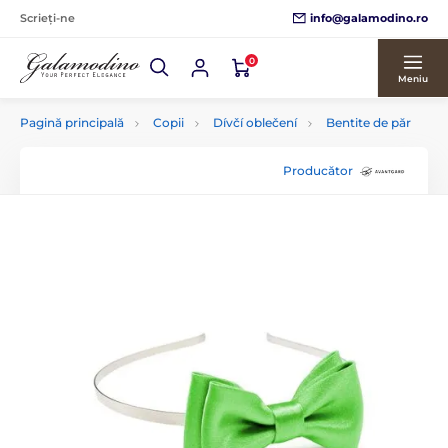
info@galamodino.ro
Scrieți-ne
0
Meniu
Pagină principală
Copii
Dívčí oblečení
Bentite de păr
Producător