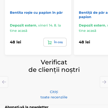
Bentita roșie cu papion în păr
Bentiță de păr a
papion
Depozit extern
,
vineri 14. 8. la
Depozit extern
,
tine acasă
tine acasă
48 lei
48 lei
În coș
Verificat
de clienții noștri
Citiți
toate recenziile
Abonați-vă la newsletter