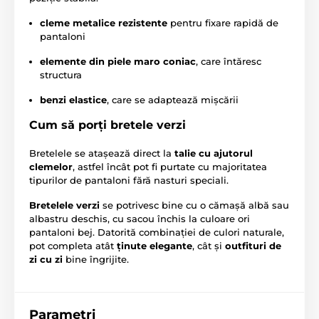
cleme metalice rezistente
pentru fixare rapidă de
pantaloni
elemente din piele maro coniac
, care întăresc
structura
benzi elastice
, care se adaptează mișcării
Cum să porți bretele verzi
Bretelele se atașează direct la
talie cu ajutorul
clemelor
, astfel încât pot fi purtate cu majoritatea
tipurilor de pantaloni fără nasturi speciali.
Bretelele verzi
se potrivesc bine cu o cămașă albă sau
albastru deschis, cu sacou închis la culoare ori
pantaloni bej. Datorită combinației de culori naturale,
pot completa atât
ținute elegante
, cât și
outfituri de
zi cu zi
bine îngrijite.
Parametri