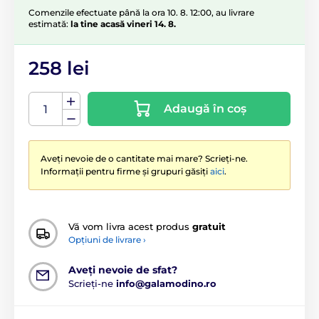
Comenzile efectuate până la ora 10. 8. 12:00, au livrare
estimată:
la tine acasă vineri 14. 8.
258 lei
Adaugă în coș
Aveți nevoie de o cantitate mai mare? Scrieți-ne.
Informații pentru firme și grupuri găsiți
aici
.
Vă vom livra acest produs
gratuit
Opțiuni de livrare ›
Aveți nevoie de sfat?
Scrieți-ne
info@galamodino.ro