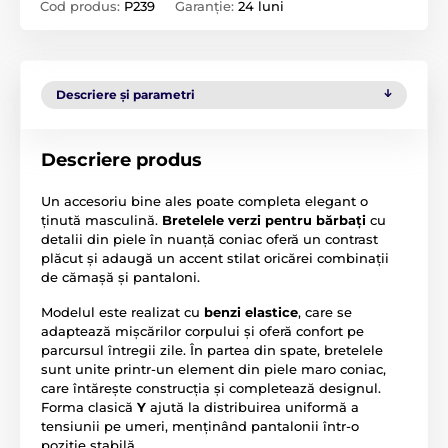
Cod produs:
P239
Garanție:
24 luni
Descriere și parametri
Descriere produs
Un accesoriu bine ales poate completa elegant o
ținută masculină.
Bretelele verzi pentru bărbați
cu
detalii din piele în nuanță coniac oferă un contrast
plăcut și adaugă un accent stilat oricărei combinații
de cămașă și pantaloni.
Modelul este realizat cu
benzi elastice
, care se
adaptează mișcărilor corpului și oferă confort pe
parcursul întregii zile. În partea din spate, bretelele
sunt unite printr-un element din piele maro coniac,
care întărește construcția și completează designul.
Forma clasică
Y
ajută la distribuirea uniformă a
tensiunii pe umeri, menținând pantalonii într-o
poziție stabilă.