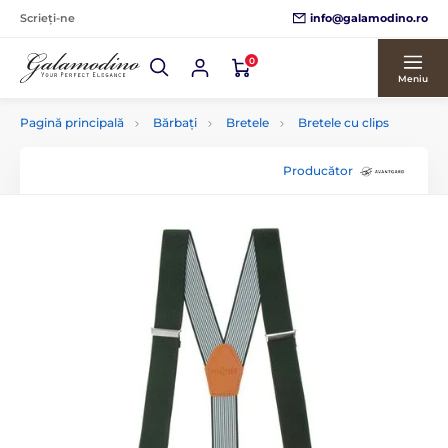
info@galamodino.ro
Scrieți-ne
0
Meniu
Pagină principală
Bărbați
Bretele
Bretele cu clips
Producător