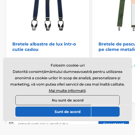
Bretele albastre de lux într-o
Bretele de pescu
cutie cadou
pe cleme metali
Depozit extern
,
Folosim cookie-uri
În stoc
,
joi 13. 8. la tine acasă
tine acasă
Datorită consimțământului dumneavoastră pentru utilizarea
anonimă a cookie-urilor în scop de analiză, personalizare și
marketing, vă vom putea oferi servicii de cea mai înaltă calitate.
439 lei
180 lei
În coș
Mai multe informații
.
Nu sunt de acord
Abonați-vă la newsletter
Sunt de acord
Introduceți aici e-mailul dvs.
Conectează