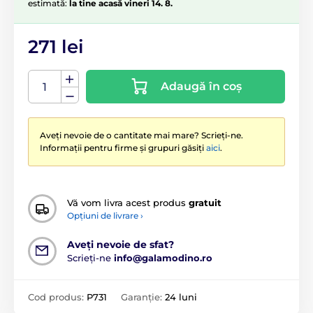
estimată:
la tine acasă vineri 14. 8.
271 lei
Adaugă în coș
Aveți nevoie de o cantitate mai mare? Scrieți-ne.
Informații pentru firme și grupuri găsiți
aici
.
Vă vom livra acest produs
gratuit
Opțiuni de livrare ›
Aveți nevoie de sfat?
Scrieți-ne
info@galamodino.ro
Cod produs:
P731
Garanție:
24 luni