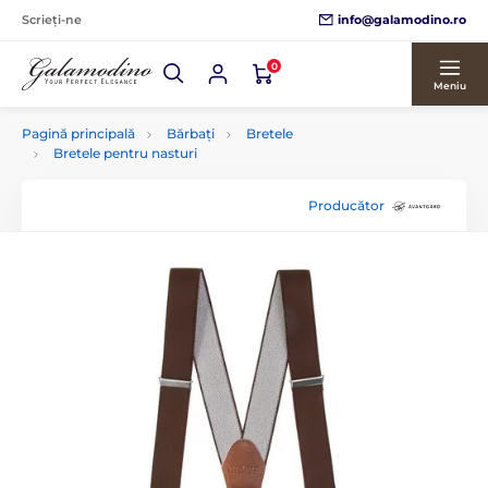
info@galamodino.ro
Scrieți-ne
0
Meniu
Pagină principală
Bărbați
Bretele
Bretele pentru nasturi
Producător