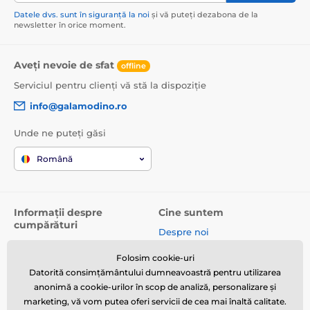
Datele dvs. sunt în siguranță la noi
și vă puteți dezabona de la
newsletter în orice moment.
Aveți nevoie de sfat
offline
Serviciul pentru clienți vă stă la dispoziție
info@galamodino.ro
Unde ne puteți găsi
Română
Informații despre
Cine suntem
cumpărături
Despre noi
Termeni și condiții
Date de contact
Folosim cookie-uri
Livrare
Parteneriat cu Galamodino
Datorită consimțământului dumneavoastră pentru utilizarea
Returnare produse și
anonimă a cookie-urilor în scop de analiză, personalizare și
reclamații
marketing, vă vom putea oferi servicii de cea mai înaltă calitate.