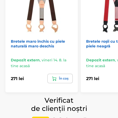
Bretele maro închis cu piele
Bretele roșii cu 
naturală maro deschis
piele neagră
Depozit extern
,
vineri 14. 8. la
Depozit extern
,
tine acasă
tine acasă
271 lei
271 lei
În coș
Verificat
de clienții noștri