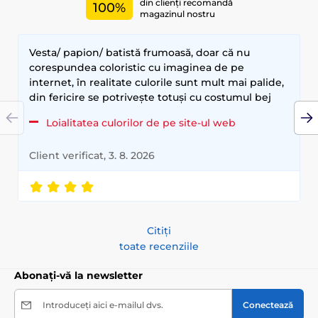
din clienți recomandă
100%
magazinul nostru
Vesta/ papion/ batistă frumoasă, doar că nu
corespundea coloristic cu imaginea de pe
internet, în realitate culorile sunt mult mai palide,
din fericire se potrivește totuși cu costumul bej
Loialitatea culorilor de pe site-ul web
Client verificat, 3. 8. 2026
Citiți
toate recenziile
Abonați-vă la newsletter
Introduceți aici e-mailul dvs.
Conectează