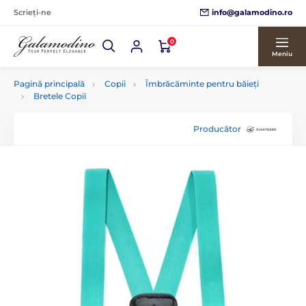
info@galamodino.ro
Scrieți-ne
0
Meniu
Pagină principală
Copii
Îmbrăcăminte pentru băieți
Bretele Copii
Producător