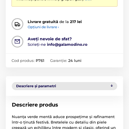
Livrare gratuită
de la
217 lei
Opțiuni de livrare ›
Aveți nevoie de sfat?
Scrieți-ne
info@galamodino.ro
Cod produs:
P761
Garanție:
24 luni
Descriere și parametri
Descriere produs
Nuanța verde mentă aduce prospețime și rafinament
într-o ținută festivă. Bretelele cu detaliu din piele
creează un echilibru între modern și clasic, oferind un