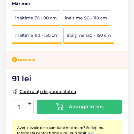
Mărime:
înălţime 70 - 90 cm
înălţime 90 - 110 cm
înălţime 110 - 130 cm
înălţime 130 - 150 cm
La cerere
91 lei
Controlați disponibilitatea
Adaugă în coș
Aveți nevoie de o cantitate mai mare? Scrieți-ne.
Informații pentru firme și grupuri găsiți
aici
.