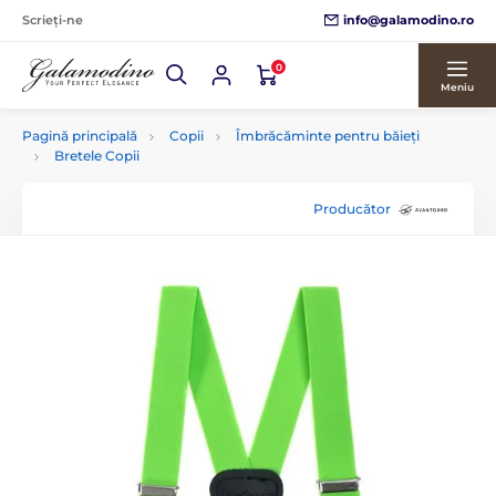
info@galamodino.ro
Scrieți-ne
0
Meniu
Pagină principală
Copii
Îmbrăcăminte pentru băieți
Bretele Copii
Producător