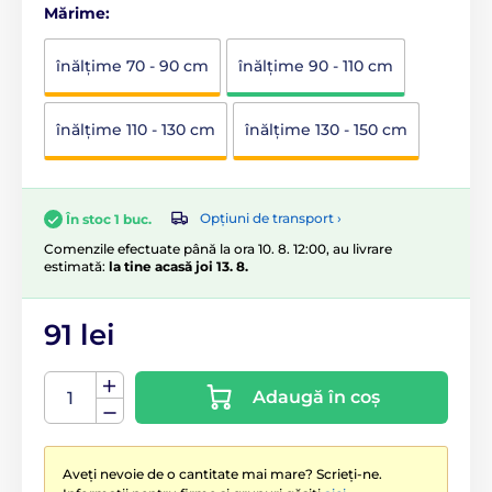
Mărime:
înălţime 70 - 90 cm
înălţime 90 - 110 cm
înălţime 110 - 130 cm
înălţime 130 - 150 cm
Opțiuni de transport ›
În stoc 1 buc.
Comenzile efectuate până la ora 10. 8. 12:00, au livrare
estimată:
la tine acasă joi 13. 8.
91 lei
Adaugă în coș
Aveți nevoie de o cantitate mai mare? Scrieți-ne.