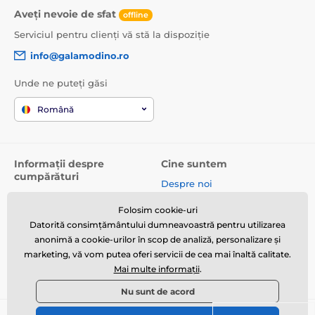
Aveți nevoie de sfat
offline
Serviciul pentru clienți vă stă la dispoziție
info@galamodino.ro
Unde ne puteți găsi
Română
Informații despre
Cine suntem
cumpărături
Despre noi
Termeni și condiții
Date de contact
Folosim cookie-uri
Livrare
Parteneriat cu Galamodino
Datorită consimțământului dumneavoastră pentru utilizarea
Returnare produse și
anonimă a cookie-urilor în scop de analiză, personalizare și
reclamații
marketing, vă vom putea oferi servicii de cea mai înaltă calitate.
Mai multe informații
.
Politica de confidențialitate
Nu sunt de acord