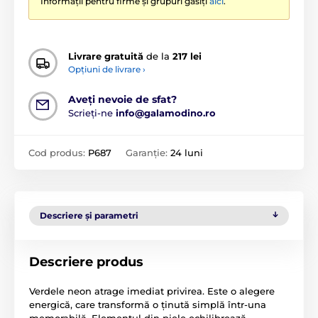
Informații pentru firme și grupuri găsiți
aici
.
Livrare gratuită
de la
217 lei
Opțiuni de livrare ›
Aveți nevoie de sfat?
Scrieți-ne
info@galamodino.ro
Cod produs:
P687
Garanție:
24 luni
Descriere și parametri
Descriere produs
Verdele neon atrage imediat privirea. Este o alegere
energică, care transformă o ținută simplă într-una
memorabilă. Elementul din piele echilibrează