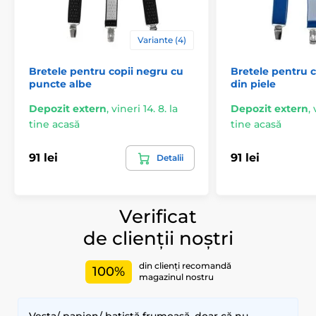
Variante (4)
Bretele pentru copii negru cu
Bretele pentru c
puncte albe
din piele
Depozit extern
,
vineri 14. 8. la
Depozit extern
,
tine acasă
tine acasă
91 lei
91 lei
Detalii
Verificat
de clienții noștri
din clienți recomandă
100%
magazinul nostru
Vesta/ papion/ batistă frumoasă, doar că nu