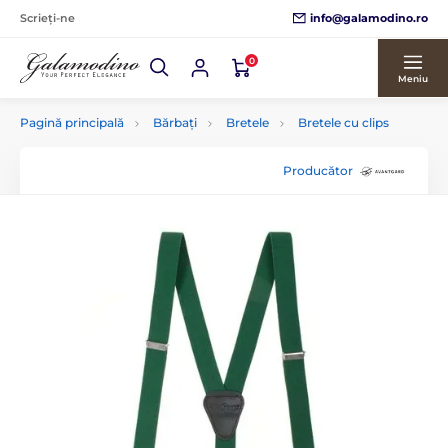
info@galamodino.ro
Scrieți-ne
0
Meniu
Pagină principală
Bărbați
Bretele
Bretele cu clips
Producător