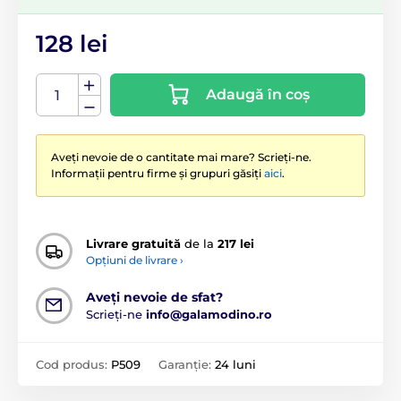
128 lei
Adaugă în coș
Aveți nevoie de o cantitate mai mare? Scrieți-ne.
Informații pentru firme și grupuri găsiți
aici
.
Livrare gratuită
de la
217 lei
Opțiuni de livrare ›
Aveți nevoie de sfat?
Scrieți-ne
info@galamodino.ro
Cod produs:
P509
Garanție:
24 luni