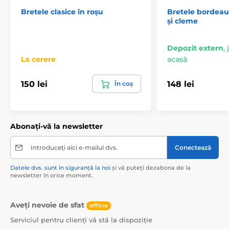
Bretele clasice în roșu
Bretele bordeau
și cleme
Depozit extern
,
La cerere
acasă
150 lei
148 lei
În coș
Abonați-vă la newsletter
Introduceți aici e-mailul dvs.
Conectează
Datele dvs. sunt în siguranță la noi
și vă puteți dezabona de la
newsletter în orice moment.
Aveți nevoie de sfat
offline
Serviciul pentru clienți vă stă la dispoziție