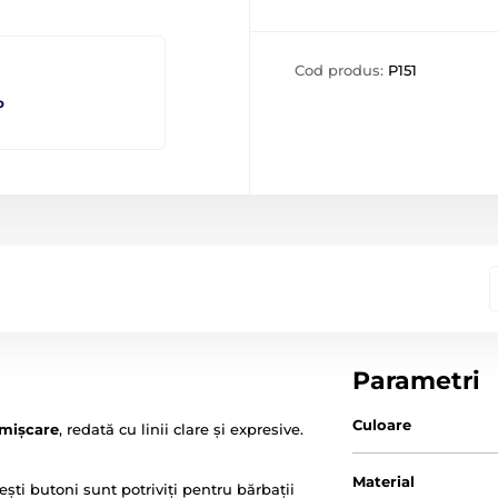
Cod produs:
P151
o
Parametri
Culoare
 mișcare
, redată cu linii clare și expresive.
Material
ști butoni sunt potriviți pentru bărbații