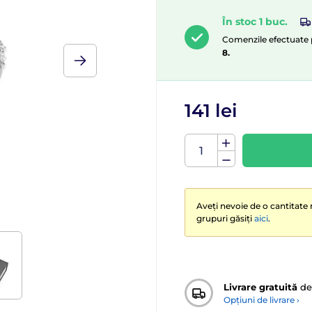
În stoc 1 buc.
Comenzile efectuate p
8.
141 lei
Aveți nevoie de o cantitate 
grupuri găsiți
aici
.
Livrare gratuită
de
Opțiuni de livrare ›