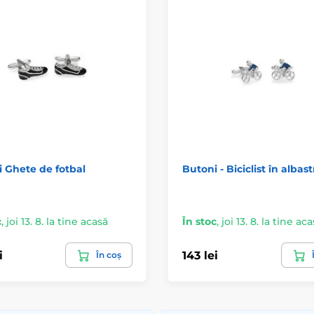
 Ghete de fotbal
Butoni - Biciclist în albas
c
,
joi 13. 8. la tine acasă
În stoc
,
joi 13. 8. la tine ac
i
143 lei
În coș