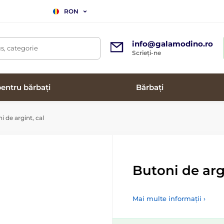
RON
info@galamodino.ro
s, categorie
Scrieți-ne
entru bărbați
Bărbați
 de argint, cal
Butoni de argi
Mai multe informații ›