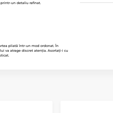
rintr-un detaliu rafinat.
artea pliată într-un mod ordonat. În
ui va atrage discret atenția. Asortați-i cu
ticat.