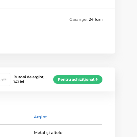
Garanție:
24 luni
Butoni de argint,…
Pentru achiziționat
141 lei
Argint
Metal și altele