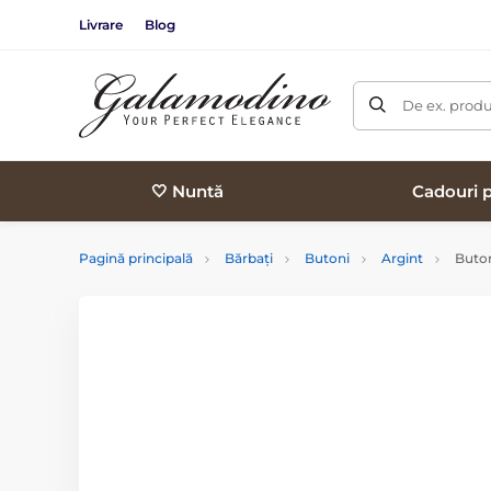
Livrare
Blog
De ex. produ
🤍 Nuntă
Cadouri p
Pagină principală
Bărbați
Butoni
Argint
Butoni