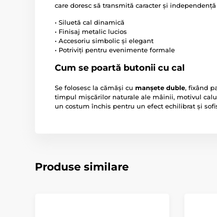
care doresc să transmită caracter și independență p
• Siluetă cal dinamică
• Finisaj metalic lucios
• Accesoriu simbolic și elegant
• Potriviți pentru evenimente formale
Cum se poartă butonii cu cal
Se folosesc la cămăși cu
manșete duble
, fixând p
timpul mișcărilor naturale ale mâinii, motivul calul
un costum închis pentru un efect echilibrat și sofis
Produse similare