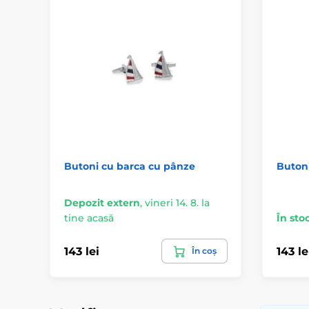
Butoni cu barca cu pânze
Butoni
Depozit extern
,
vineri 14. 8. la
tine acasă
În sto
143 lei
143 le
În coș