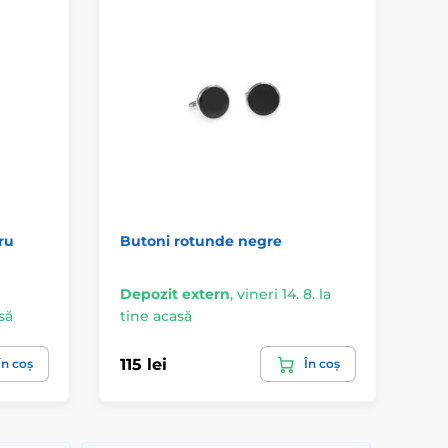
tru
Butoni rotunde negre
Bu
ge
Depozit extern
,
vineri 14. 8. la
De
asă
tine acasă
ti
115 lei
115
În coș
În coș