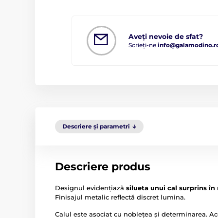
Aveți nevoie de sfat?
Scrieți-ne
info@galamodino.r
Descriere și parametri
Descriere produs
Designul evidențiază
silueta unui cal surprins în
Finisajul metalic reflectă discret lumina.
Calul este asociat cu noblețea și determinarea. Ace