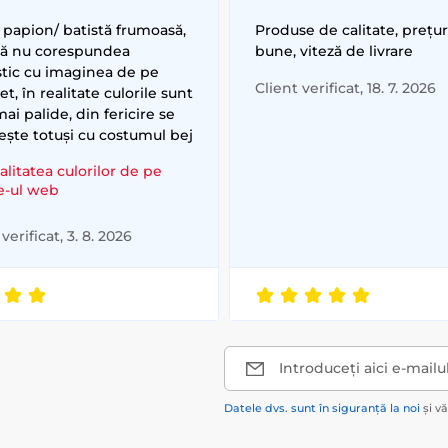
 papion/ batistă frumoasă,
Produse de calitate, prețur
că nu corespundea
bune, viteză de livrare
stic cu imaginea de pe
Client verificat, 18. 7. 2026
et, în realitate culorile sunt
ai palide, din fericire se
ește totuși cu costumul bej
alitatea culorilor de pe
te-ul web
verificat, 3. 8. 2026
Introduceți aici e-mailu
Datele dvs. sunt în siguranță la noi
și v