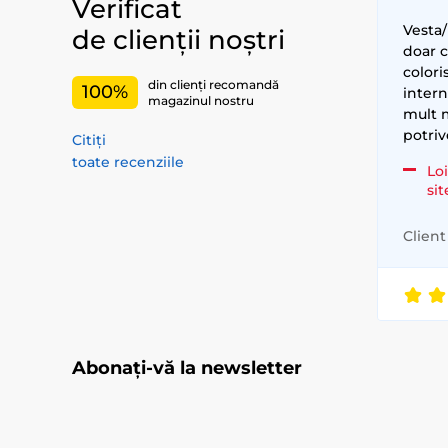
Verificat
Vesta/
de clienții noștri
doar 
colori
din clienți recomandă
100%
intern
magazinul nostru
mult m
potriv
Citiți
toate recenziile
Loi
si
Client 
Abonați-vă la newsletter