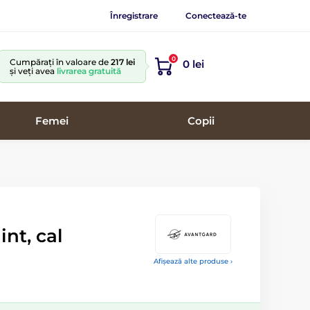
Înregistrare
Conectează-te
0
Cumpărați în valoare de
217 lei
0 lei
și veți avea
livrarea gratuită
Femei
Copii
nt, cal
Afișează alte produse ›