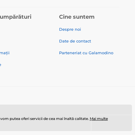
cumpărături
Cine suntem
Despre noi
Date de contact
mații
Parteneriat cu Galamodino
e
m putea oferi servicii de cea mai înaltă calitate.
Mai multe