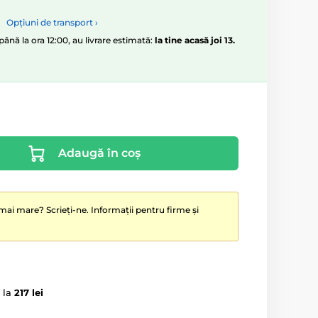
Opțiuni de transport ›
ână la ora 12:00, au livrare estimată:
la tine acasă joi 13.
Adaugă în coș
mai mare? Scrieți-ne. Informații pentru firme și
 la
217 lei