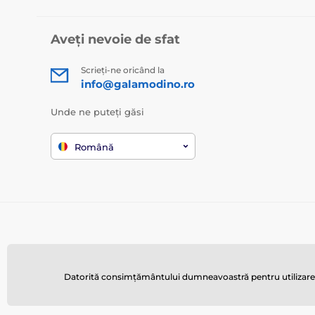
Aveți nevoie de sfat
Scrieți-ne oricând la
info@galamodino.ro
Unde ne puteți găsi
Română
Datorită consimțământului dumneavoastră pentru utilizarea a