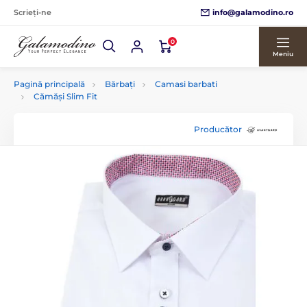
info@galamodino.ro
Scrieți-ne
0
Meniu
Pagină principală
Bărbați
Camasi barbati
Cămăși Slim Fit
Producător