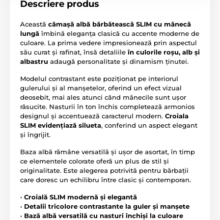
Descriere produs
Această
cămașă albă bărbătească SLIM cu mânecă
lungă
îmbină eleganța clasică cu accente moderne de
culoare. La prima vedere impresionează prin aspectul
său curat și rafinat, însă detaliile
în culorile roșu, alb și
albastru
adaugă personalitate și dinamism ținutei.
Modelul contrastant este poziționat pe interiorul
gulerului și al manșetelor, oferind un efect vizual
deosebit, mai ales atunci când mânecile sunt ușor
răsucite. Nasturii în ton închis completează armonios
designul și accentuează caracterul modern.
Croiala
SLIM evidențiază silueta
, conferind un aspect elegant
și îngrijit.
Baza albă rămâne versatilă și ușor de asortat, în timp
ce elementele colorate oferă un plus de stil și
originalitate. Este alegerea potrivită pentru bărbații
care doresc un echilibru între clasic și contemporan.
•
Croială SLIM modernă și elegantă
•
Detalii tricolore contrastante la guler și manșete
•
Bază albă versatilă cu nasturi închiși la culoare