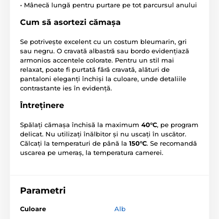
• Mânecă lungă pentru purtare pe tot parcursul anului
Cum să asortezi cămașa
Se potrivește excelent cu un costum bleumarin, gri
sau negru. O cravată albastră sau bordo evidențiază
armonios accentele colorate. Pentru un stil mai
relaxat, poate fi purtată fără cravată, alături de
pantaloni eleganți închiși la culoare, unde detaliile
contrastante ies în evidență.
Întreținere
Spălați cămașa închisă la maximum
40°C
, pe program
delicat. Nu utilizați înălbitor și nu uscați în uscător.
Călcați la temperaturi de până la
150°C
. Se recomandă
uscarea pe umeraș, la temperatura camerei.
Parametri
Culoare
Alb