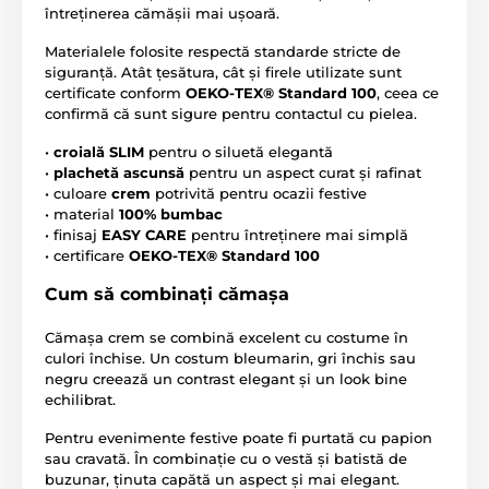
întreținerea cămășii mai ușoară.
Materialele folosite respectă standarde stricte de
siguranță. Atât țesătura, cât și firele utilizate sunt
certificate conform
OEKO-TEX® Standard 100
, ceea ce
confirmă că sunt sigure pentru contactul cu pielea.
•
croială SLIM
pentru o siluetă elegantă
•
plachetă ascunsă
pentru un aspect curat și rafinat
• culoare
crem
potrivită pentru ocazii festive
• material
100% bumbac
• finisaj
EASY CARE
pentru întreținere mai simplă
• certificare
OEKO-TEX® Standard 100
Cum să combinați cămașa
Cămașa crem se combină excelent cu costume în
culori închise. Un costum bleumarin, gri închis sau
negru creează un contrast elegant și un look bine
echilibrat.
Pentru evenimente festive poate fi purtată cu papion
sau cravată. În combinație cu o vestă și batistă de
buzunar, ținuta capătă un aspect și mai elegant.