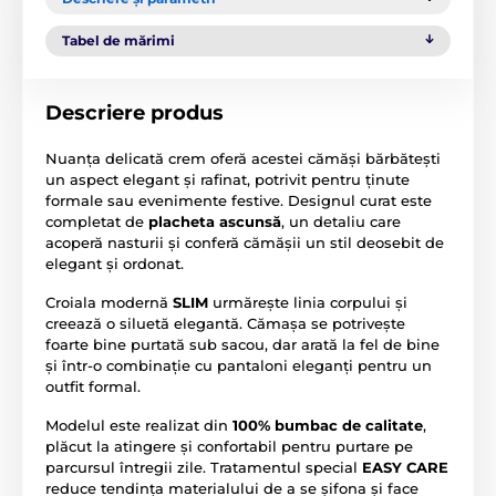
Tabel de mărimi
Descriere produs
Nuanța delicată crem oferă acestei cămăși bărbătești
un aspect elegant și rafinat, potrivit pentru ținute
formale sau evenimente festive. Designul curat este
completat de
placheta ascunsă
, un detaliu care
acoperă nasturii și conferă cămășii un stil deosebit de
elegant și ordonat.
Croiala modernă
SLIM
urmărește linia corpului și
creează o siluetă elegantă. Cămașa se potrivește
foarte bine purtată sub sacou, dar arată la fel de bine
și într-o combinație cu pantaloni eleganți pentru un
outfit formal.
Modelul este realizat din
100% bumbac de calitate
,
plăcut la atingere și confortabil pentru purtare pe
parcursul întregii zile. Tratamentul special
EASY CARE
reduce tendința materialului de a se șifona și face