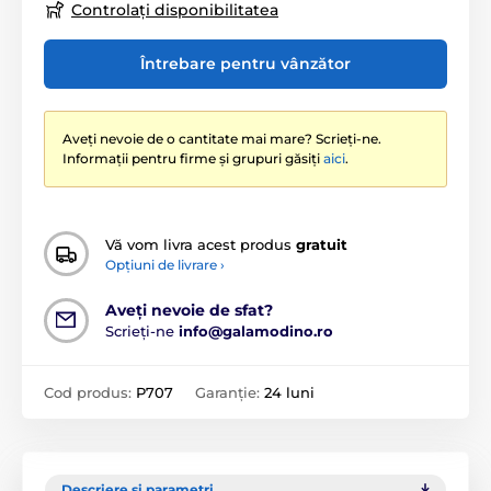
Controlați disponibilitatea
Întrebare pentru vânzător
Aveți nevoie de o cantitate mai mare? Scrieți-ne.
Informații pentru firme și grupuri găsiți
aici
.
Vă vom livra acest produs
gratuit
Opțiuni de livrare ›
Aveți nevoie de sfat?
Scrieți-ne
info@galamodino.ro
Cod produs:
P707
Garanție:
24 luni
Descriere și parametri