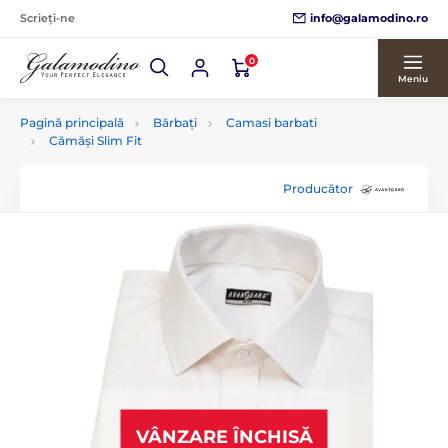
info@galamodino.ro
Scrieți-ne
0
Meniu
Pagină principală
Bărbați
Camasi barbati
Cămăși Slim Fit
Producător
VÂNZARE ÎNCHISĂ