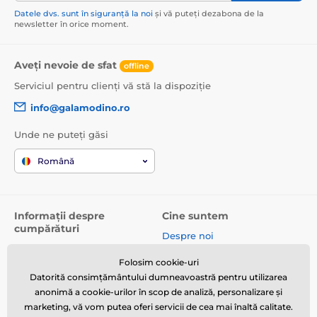
Datele dvs. sunt în siguranță la noi
și vă puteți dezabona de la
newsletter în orice moment.
Aveți nevoie de sfat
offline
Serviciul pentru clienți vă stă la dispoziție
info@galamodino.ro
Unde ne puteți găsi
Română
Informații despre
Cine suntem
cumpărături
Despre noi
Termeni și condiții
Date de contact
Folosim cookie-uri
Livrare
Parteneriat cu Galamodino
Datorită consimțământului dumneavoastră pentru utilizarea
Returnare produse și
anonimă a cookie-urilor în scop de analiză, personalizare și
reclamații
marketing, vă vom putea oferi servicii de cea mai înaltă calitate.