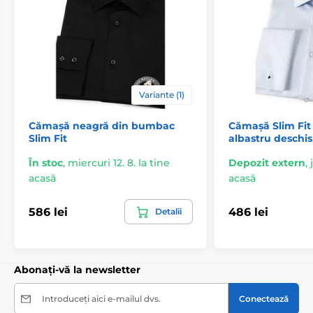
Variante (1)
Cămașă neagră din bumbac
Cămașă Slim Fi
Slim Fit
albastru deschis
În stoc
,
miercuri 12. 8. la tine
Depozit extern
,
acasă
acasă
586 lei
486 lei
Detalii
Abonați-vă la newsletter
Introduceți aici e-mailul dvs.
Conectează