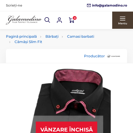
info@galamodino.ro
Scrieți-ne
0
Meniu
Pagină principală
Bărbați
Camasi barbati
Cămăși Slim Fit
Producător
VÂNZARE ÎNCHISĂ