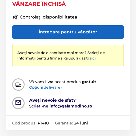
VÂNZARE ÎNCHISĂ
Controlați disponibilitatea
Întrebare pentru vânzător
Aveți nevoie de o cantitate mai mare? Scrieți-ne.
Informații pentru firme și grupuri găsiți
aici
.
Vă vom livra acest produs
gratuit
Opțiuni de livrare ›
Aveți nevoie de sfat?
Scrieți-ne
info@galamodino.ro
Cod produs:
P1410
Garanție:
24 luni