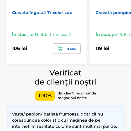
Cravată îngustă Tricolor Lux
Cravată pompier
În stoc
,
joi 13. 8. la tine acasă
În stoc
,
joi 13. 8.
106 lei
119 lei
În coș
Verificat
de clienții noștri
din clienți recomandă
100%
magazinul nostru
Vesta/ papion/ batistă frumoasă, doar că nu
corespundea coloristic cu imaginea de pe
internet, în realitate culorile sunt mult mai palide,