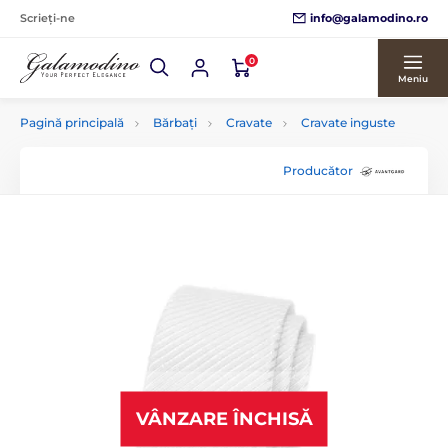
info@galamodino.ro
Scrieți-ne
0
Meniu
Pagină principală
Bărbați
Cravate
Cravate inguste
Producător
VÂNZARE ÎNCHISĂ