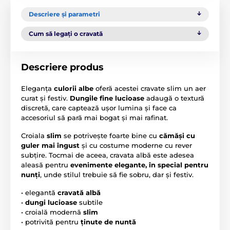
Descriere și parametri
Cum să legați o cravată
Descriere produs
Eleganța
culorii albe
oferă acestei cravate slim un aer
curat și festiv.
Dungile fine lucioase
adaugă o textură
discretă, care captează ușor lumina și face ca
accesoriul să pară mai bogat și mai rafinat.
Croiala
slim
se potrivește foarte bine cu
cămăși cu
guler mai îngust
și cu costume moderne cu rever
subțire. Tocmai de aceea, cravata albă este adesea
aleasă pentru
evenimente elegante, în special pentru
nunți
, unde stilul trebuie să fie sobru, dar și festiv.
• elegantă
cravată albă
•
dungi lucioase
subtile
• croială modernă
slim
• potrivită pentru
ținute de nuntă