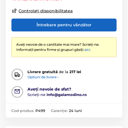
Controlați disponibilitatea
Întrebare pentru vânzător
Aveți nevoie de o cantitate mai mare? Scrieți-ne.
Informații pentru firme și grupuri găsiți
aici
.
Livrare gratuită
de la
217 lei
Opțiuni de livrare ›
Aveți nevoie de sfat?
Scrieți-ne
info@galamodino.ro
Cod produs:
P499
Garanție:
24 luni