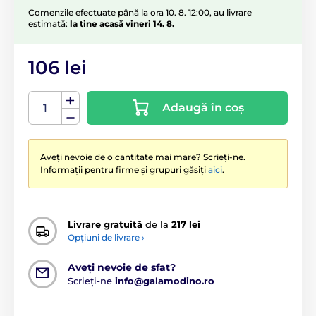
Comenzile efectuate până la ora 10. 8. 12:00, au livrare
estimată:
la tine acasă vineri 14. 8.
106 lei
Adaugă în coș
Aveți nevoie de o cantitate mai mare? Scrieți-ne.
Informații pentru firme și grupuri găsiți
aici
.
Livrare gratuită
de la
217 lei
Opțiuni de livrare ›
Aveți nevoie de sfat?
Scrieți-ne
info@galamodino.ro