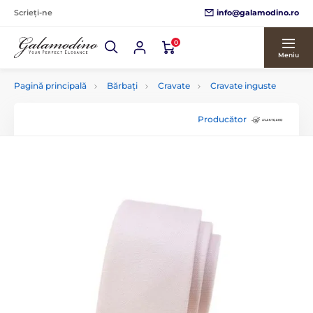
info@galamodino.ro
Scrieți-ne
0
Meniu
Pagină principală
Bărbați
Cravate
Cravate inguste
Producător