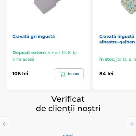
Cravată gri îngustă
Cravată îngustă
albastru-galben
Depozit extern
,
vineri 14. 8. la
tine acasă
În stoc
,
joi 13. 8.
106 lei
84 lei
În coș
Verificat
de clienții noștri