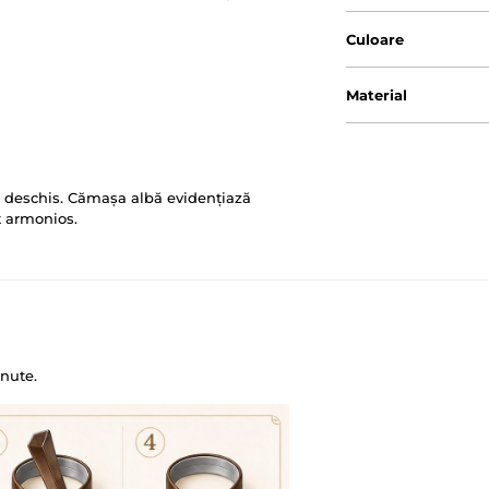
Culoare
Material
i deschis. Cămașa albă evidențiază
t armonios.
nute.