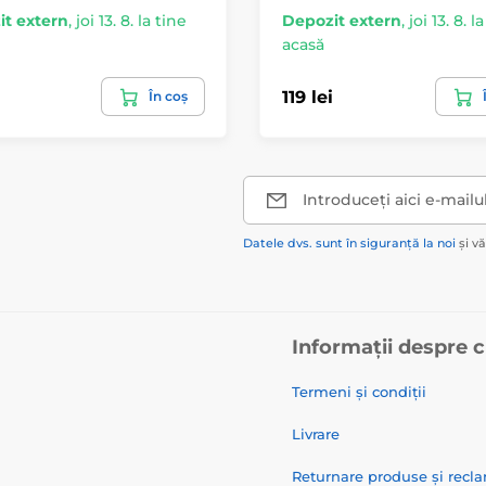
t extern
,
joi 13. 8. la tine
Depozit extern
,
joi 13. 8. l
acasă
119 lei
În coș
Introduceți aici e-mailu
Datele dvs. sunt în siguranță la noi
și v
Informații despre 
Termeni și condiții
Livrare
Returnare produse și recla