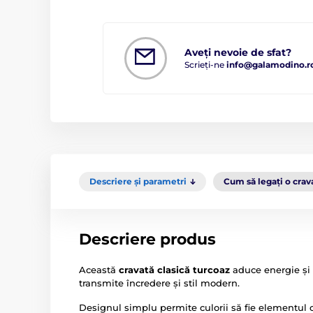
Aveți nevoie de sfat?
Scrieți-ne
info@galamodino.r
Descriere și parametri
Cum să legați o crav
Descriere produs
Această
cravată clasică turcoaz
aduce energie și 
transmite încredere și stil modern.
Designul simplu permite culorii să fie elementul c