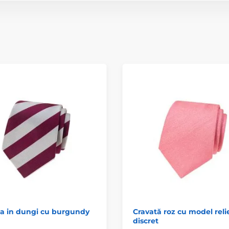
ta in dungi cu burgundy
Cravată roz cu model reli
discret