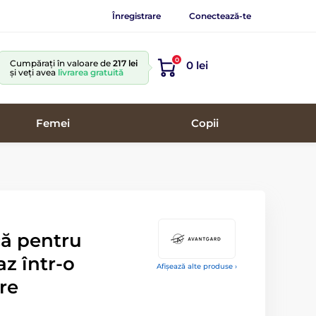
Înregistrare
Conectează-te
0
Cumpărați în valoare de
217 lei
0 lei
și veți avea
livrarea gratuită
Femei
Copii
că pentru
az într-o
Afișează alte produse ›
re