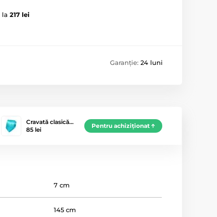
 la
217 lei
Garanție:
24 luni
Cravată clasică…
Pentru achiziționat
85 lei
7 cm
145 cm