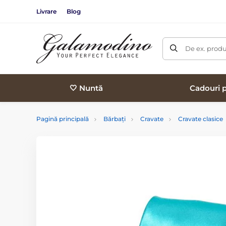
Livrare
Blog
De ex. produ
🤍 Nuntă
Cadouri p
Pagină principală
Bărbați
Cravate
Cravate clasice