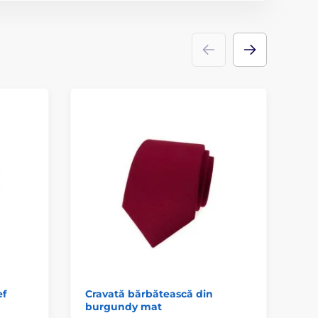
ef
Cravată bărbătească din
Cra
burgundy mat