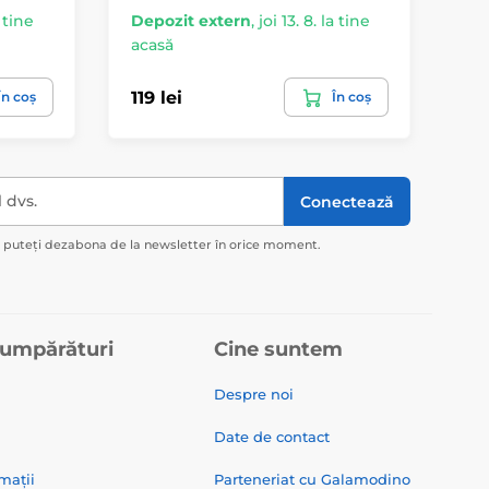
a tine
Depozit extern
,
joi 13. 8. la tine
De
acasă
ac
119 lei
76
În coș
În coș
l dvs.
Conectează
ă puteți dezabona de la newsletter în orice moment.
cumpărături
Cine suntem
Despre noi
Date de contact
mații
Parteneriat cu Galamodino