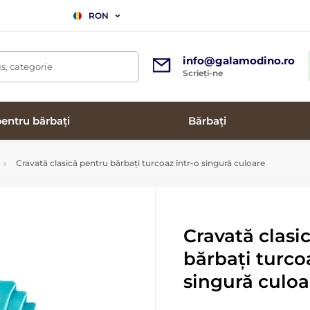
RON
info@galamodino.ro
s, categorie
Scrieți-ne
entru bărbați
Bărbați
Cravată clasică pentru bărbați turcoaz într-o singură culoare
Cravată clasi
bărbați turco
singură culoa