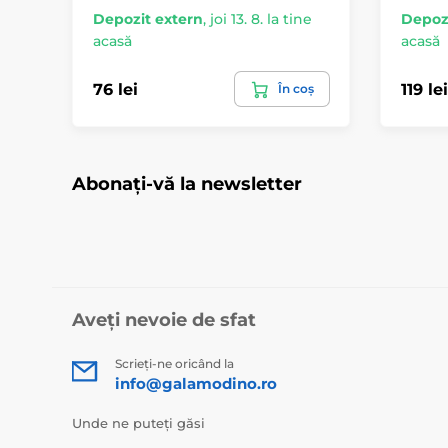
Depozit extern
,
joi 13. 8. la tine
Depozi
acasă
acasă
76 lei
119 lei
În coș
Abonați-vă la newsletter
Aveți nevoie de sfat
Scrieți-ne oricând la
info@galamodino.ro
Unde ne puteți găsi