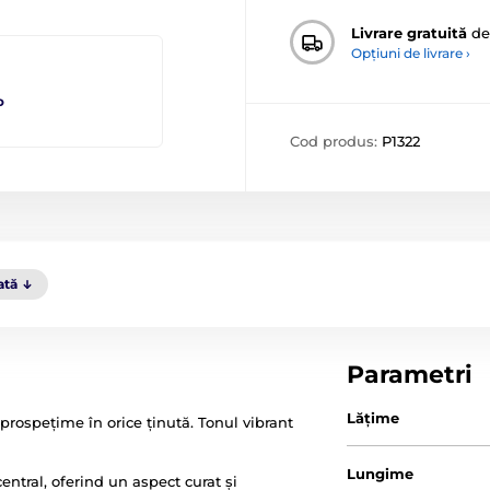
Livrare gratuită
de
Opțiuni de livrare ›
o
Cod produs:
P1322
ată
Parametri
Lăţime
prospețime în orice ținută. Tonul vibrant
Lungime
entral, oferind un aspect curat și