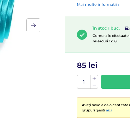
Mai multe informații ›
În stoc 1 buc.
Comenzile efectuate p
miercuri 12. 8.
85 lei
Aveți nevoie de o cantitate 
grupuri găsiți
aici
.