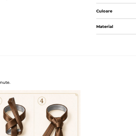
Culoare
Material
nute.