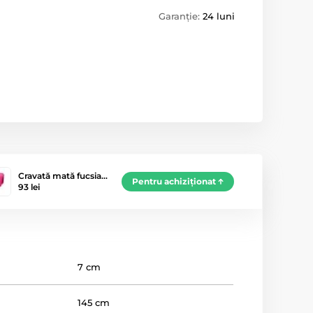
Garanție:
24 luni
Cravată mată fucsia…
Pentru achiziționat
93 lei
7 cm
145 cm