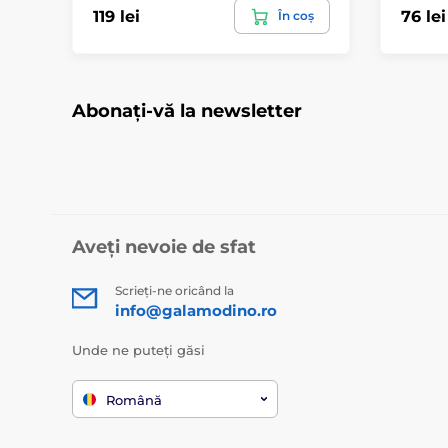
119 lei
76 lei
În coș
Abonați-vă la newsletter
Aveți nevoie de sfat
Scrieți-ne oricând la
info@galamodino.ro
Unde ne puteți găsi
Română