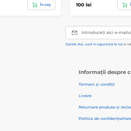
100 lei
În coș
Introduceți aici e-mailu
Datele dvs. sunt în siguranță la noi
și v
Informații despre 
Termeni și condiții
Livrare
Returnare produse și recla
Politica de confidențialitat