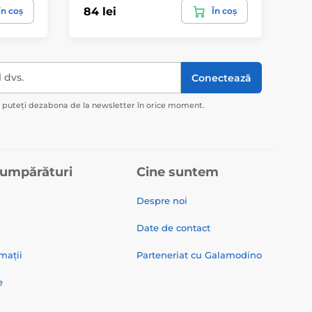
84 lei
119
În coș
În coș
l dvs.
Conectează
ă puteți dezabona de la newsletter în orice moment.
cumpărături
Cine suntem
Despre noi
Date de contact
mații
Parteneriat cu Galamodino
e