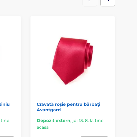
siniu
Cravată roșie pentru bărbați
Cr
Avantgard
cu
a tine
Depozit extern
,
joi 13. 8. la tine
În 
acasă
ac