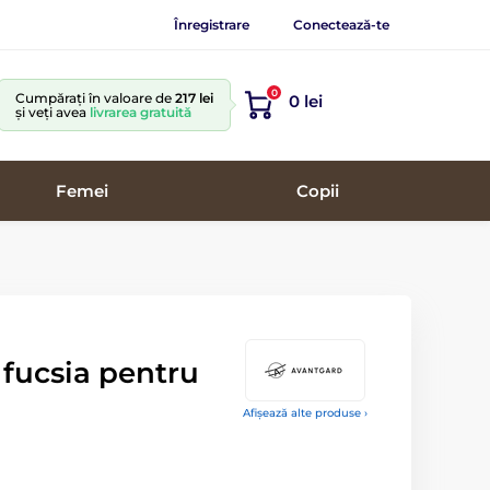
Înregistrare
Conectează-te
0
Cumpărați în valoare de
217 lei
0 lei
și veți avea
livrarea gratuită
Femei
Copii
fucsia pentru
Afișează alte produse ›