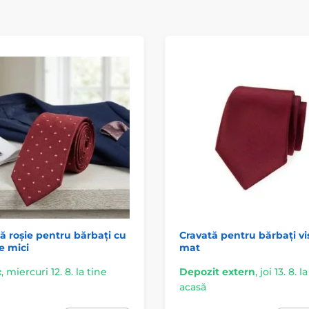
ă roșie pentru bărbați cu
Cravată pentru bărbați vi
e mici
mat
c
,
miercuri 12. 8. la tine
Depozit extern
,
joi 13. 8. l
acasă