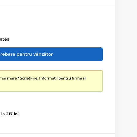
tatea
trebare pentru vânzător
mai mare? Scrieți-ne. Informații pentru firme și
 la
217 lei