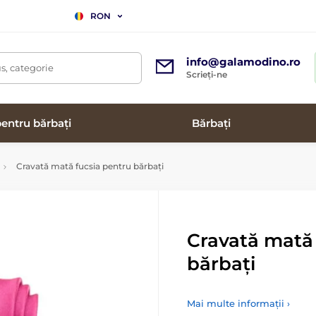
RON
info@galamodino.ro
s, categorie
Scrieți-ne
entru bărbați
Bărbați
Cravată mată fucsia pentru bărbați
Cravată mată 
bărbați
Mai multe informații ›