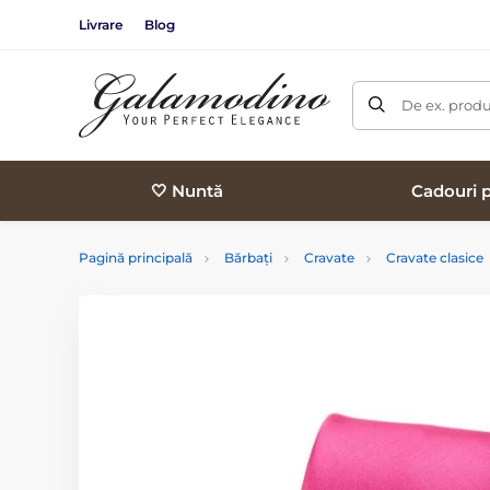
Livrare
Blog
De ex. produ
🤍 Nuntă
Cadouri p
Pagină principală
Bărbați
Cravate
Cravate clasice