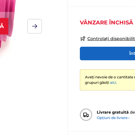
VÂNZARE ÎNCHISĂ
SĂ
Controlați disponibili
În
Aveți nevoie de o cantitate 
grupuri găsiți
aici
.
Livrare gratuită
de
Opțiuni de livrare ›