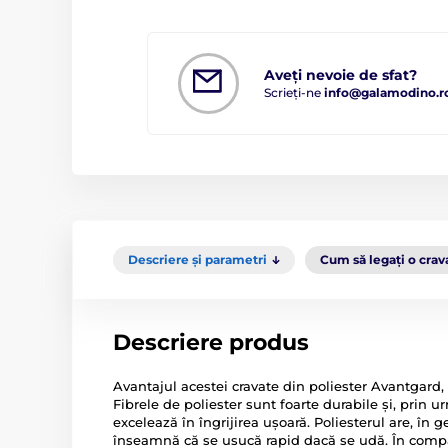
Aveți nevoie de sfat?
Scrieți-ne
info@galamodino.r
Descriere și parametri
Cum să legați o crav
Descriere produs
Avantajul acestei cravate din poliester Avantgard, 
Fibrele de poliester sunt foarte durabile și, prin 
excelează în îngrijirea ușoară. Poliesterul are, în 
înseamnă că se usucă rapid dacă se udă. În compar