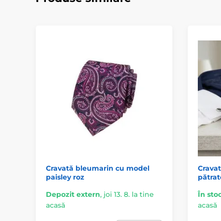
Cravată bleumarin cu model
Cravat
paisley roz
pătrat
Depozit extern
,
joi 13. 8. la tine
În sto
acasă
acasă