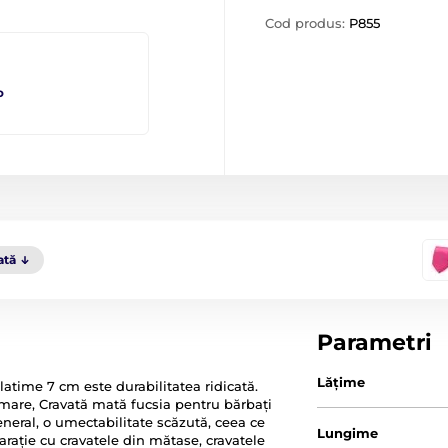
Cod produs:
P855
o
ată
Parametri
Lăţime
latime 7 cm este durabilitatea ridicată.
urmare, Cravată mată fucsia pentru bărbați
general, o umectabilitate scăzută, ceea ce
Lungime
ație cu cravatele din mătase, cravatele