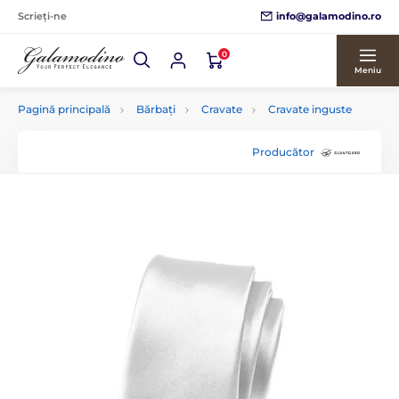
info@galamodino.ro
Scrieți-ne
0
Meniu
Pagină principală
Bărbați
Cravate
Cravate inguste
Producător