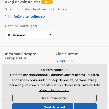
Aveți nevoie de sfat
offline
Serviciul pentru clienți vă stă la dispoziție
info@galamodino.ro
Unde ne puteți găsi
Română
Informații despre
Cine suntem
cumpărături
Despre noi
Termeni și condiții
Date de contact
Folosim cookie-uri
Livrare
Parteneriat cu Galamodino
Datorită consimțământului dumneavoastră pentru utilizarea
Returnare produse și
anonimă a cookie-urilor în scop de analiză, personalizare și
reclamații
marketing, vă vom putea oferi servicii de cea mai înaltă calitate.
Mai multe informații
.
Politica de confidențialitate
Nu sunt de acord
Sunt de acord
© 2026 www.galamodino.ro ⦁ E-shop creat de
SIMPLIA.cz