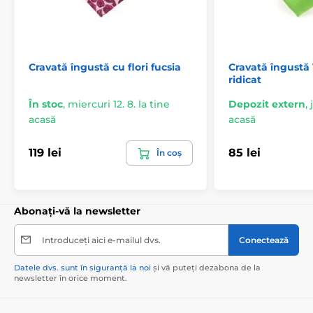
Cravată îngustă cu flori fucsia
Cravată îngustă 
ridicat
În stoc
,
miercuri 12. 8. la tine
Depozit extern
,
acasă
acasă
119 lei
85 lei
În coș
Abonați-vă la newsletter
Introduceți aici e-mailul dvs.
Conectează
Datele dvs. sunt în siguranță la noi
și vă puteți dezabona de la
newsletter în orice moment.