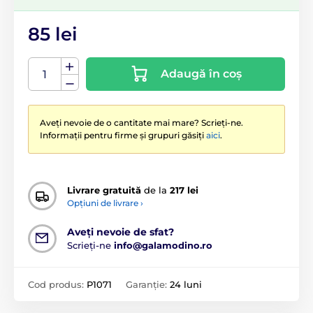
85 lei
Adaugă în coș
Aveți nevoie de o cantitate mai mare? Scrieți-ne.
Informații pentru firme și grupuri găsiți
aici
.
Livrare gratuită
de la
217 lei
Opțiuni de livrare ›
Aveți nevoie de sfat?
Scrieți-ne
info@galamodino.ro
Cod produs:
P1071
Garanție:
24 luni