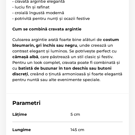
• cravată argintie elegantă
• luciu fin și rafinat
• croială îngustă modernă
• potrivită pentru nunți și ocazii festive
Cum se combină cravata argintie
Culoarea argintie arată foarte bine alături de
costum
bleumarin, gri închis sau negru
, unde creează un
contrast elegant și luminos. Se potrivește perfect cu
cămașă albă
, care păstrează un stil clasic și festiv.
Pentru un look complet, cravata poate fi combinată și
cu
batistă de buzunar în ton deschis sau butoni
discreți
, creând o ținută armonioasă și foarte elegantă
pentru nuntă sau alte evenimente speciale.
Parametri
Lăţime
5 cm
Lungime
145 cm