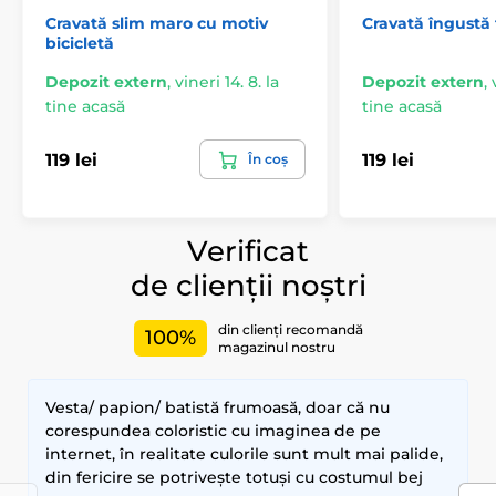
Cravată slim maro cu motiv
Cravată îngustă
bicicletă
Depozit extern
,
vineri 14. 8. la
Depozit extern
,
tine acasă
tine acasă
119 lei
119 lei
În coș
Verificat
de clienții noștri
din clienți recomandă
100%
magazinul nostru
Vesta/ papion/ batistă frumoasă, doar că nu
corespundea coloristic cu imaginea de pe
internet, în realitate culorile sunt mult mai palide,
din fericire se potrivește totuși cu costumul bej