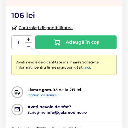
106 lei
Controlați disponibilitatea
Adaugă în coș
Aveți nevoie de o cantitate mai mare? Scrieți-ne.
Informații pentru firme și grupuri găsiți
aici
.
Livrare gratuită
de la
217 lei
Opțiuni de livrare ›
Aveți nevoie de sfat?
Scrieți-ne
info@galamodino.ro