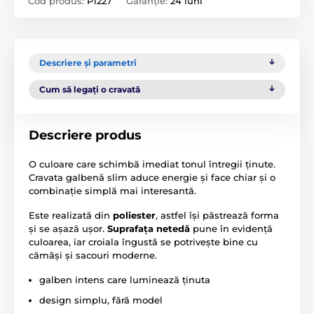
Cod produs:
P1227
Garanție:
24 luni
Descriere și parametri
Cum să legați o cravată
Descriere produs
O culoare care schimbă imediat tonul întregii ținute.
Cravata galbenă slim aduce energie și face chiar și o
combinație simplă mai interesantă.
Este realizată din
poliester
, astfel își păstrează forma
și se așază ușor.
Suprafața netedă
pune în evidență
culoarea, iar croiala îngustă se potrivește bine cu
cămăși și sacouri moderne.
galben intens care luminează ținuta
design simplu, fără model