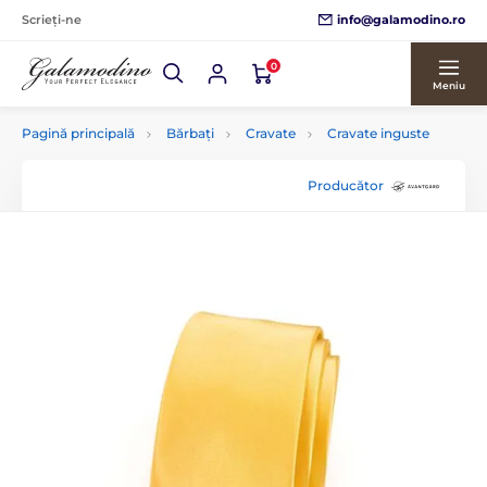
info@galamodino.ro
Scrieți-ne
0
Meniu
Pagină principală
Bărbați
Cravate
Cravate inguste
Producător