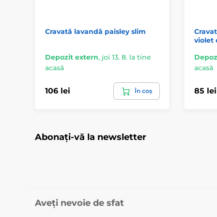
Cravată lavandă paisley slim
Crava
violet
Depozit extern
,
joi 13. 8. la tine
Depozi
acasă
acasă
106 lei
85 lei
În coș
Abonați-vă la newsletter
Aveți nevoie de sfat