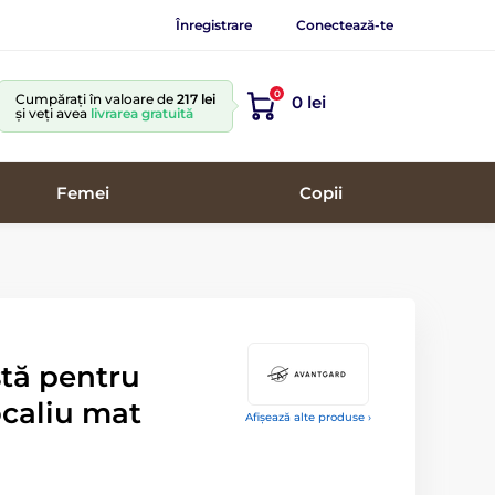
Înregistrare
Conectează-te
0
Cumpărați în valoare de
217 lei
0 lei
și veți avea
livrarea gratuită
Femei
Copii
stă pentru
ocaliu mat
Afișează alte produse ›