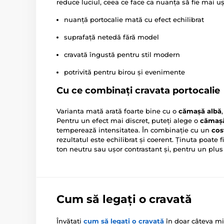
reduce luciul, ceea ce face ca nuanța să fie mai uș
nuanță portocalie mată cu efect echilibrat
suprafață netedă fără model
cravată îngustă pentru stil modern
potrivită pentru birou și evenimente
Cu ce combinați cravata portocalie
Varianta mată arată foarte bine cu o
cămașă albă
Pentru un efect mai discret, puteți alege o
cămaș
temperează intensitatea. În combinație cu un
co
rezultatul este echilibrat și coerent. Ținuta poate
ton neutru sau ușor contrastant și, pentru un plus 
Cum să legați o cravată
Învățați
cum să legați o cravată
în doar câteva mi