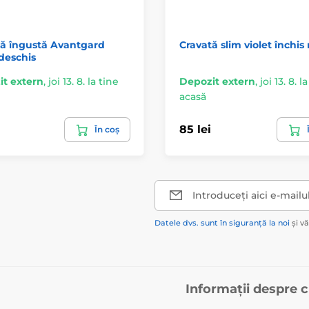
tă îngustă Avantgard
Cravată slim violet închis
 deschis
t extern
,
joi 13. 8. la tine
Depozit extern
,
joi 13. 8. l
acasă
85 lei
În coș
Introduceți aici e-mailu
Datele dvs. sunt în siguranță la noi
și v
Informații despre 