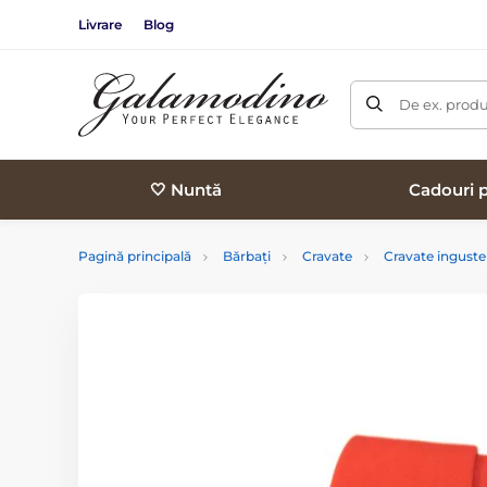
Livrare
Blog
De ex. produ
🤍 Nuntă
Cadouri p
Pagină principală
Bărbați
Cravate
Cravate inguste