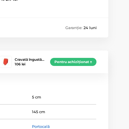
Garanție:
24 luni
Cravată îngustă…
Pentru achiziționat
106 lei
5 cm
145 cm
Portocală