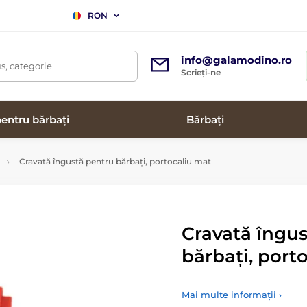
RON
info@galamodino.ro
s, categorie
Scrieți-ne
entru bărbați
Bărbați
Cravată îngustă pentru bărbați, portocaliu mat
Cravată îngu
bărbați, port
Mai multe informații ›