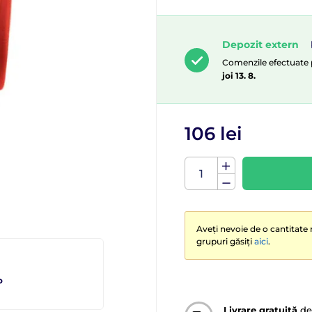
Depozit extern
Comenzile efectuate pâ
joi 13. 8.
106 lei
Aveți nevoie de o cantitate 
grupuri găsiți
aici
.
o
Livrare gratuită
de