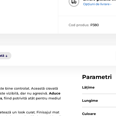
Opțiuni de livrare ›
Cod produs:
P380
ată
Parametri
Lăţime
ste bine controlat. Această cravată
ste vizibilă, dar nu agresivă.
Aduce
os
, fiind potrivită atât pentru mediul
Lungime
tează un look curat. Finisajul mat
Culoare