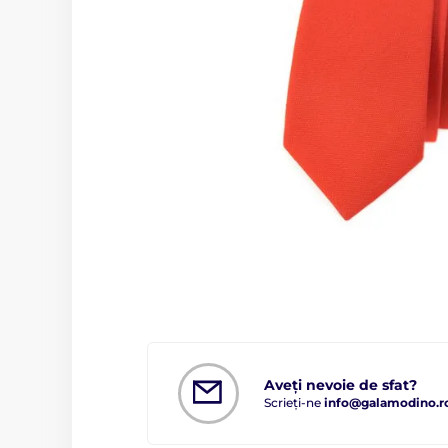
Aveți nevoie de sfat?
Scrieți-ne
info@galamodino.r