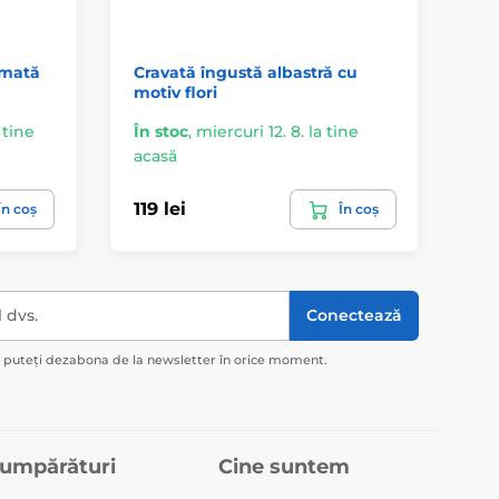
 mată
Cravată îngustă albastră cu
Cr
motiv flori
te
a tine
În stoc
,
miercuri 12. 8. la tine
De
acasă
ac
119 lei
119
În coș
În coș
l dvs.
Conectează
ă puteți dezabona de la newsletter în orice moment.
cumpărături
Cine suntem