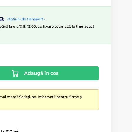
Opțiuni de transport ›
nă la ora 7. 8. 12:00, au livrare estimată:
la tine acasă
Adaugă în coș
mai mare? Scrieți-ne. Informații pentru firme și
 la
217 lei