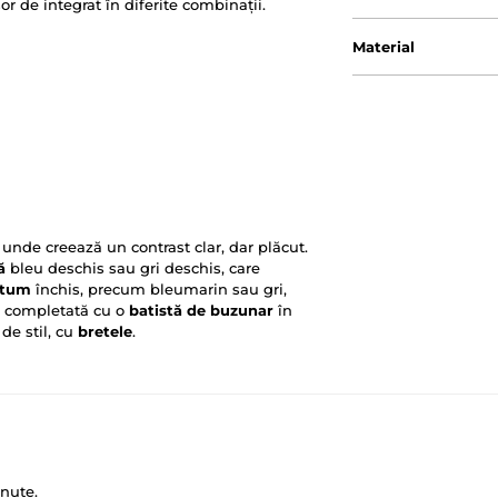
or de integrat în diferite combinații.
Material
, unde creează un contrast clar, dar plăcut.
ă
bleu deschis sau gri deschis, care
stum
închis, precum bleumarin sau gri,
 fi completată cu o
batistă de buzunar
în
de stil, cu
bretele
.
nute.