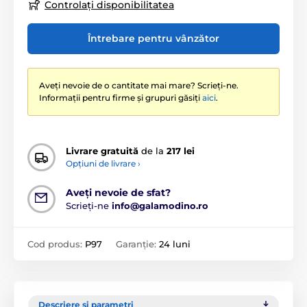
Controlați disponibilitatea
Întrebare pentru vânzător
Aveți nevoie de o cantitate mai mare? Scrieți-ne.
Informații pentru firme și grupuri găsiți
aici
.
Livrare gratuită
de la
217 lei
Opțiuni de livrare ›
Aveți nevoie de sfat?
Scrieți-ne
info@galamodino.ro
Cod produs:
P97
Garanție:
24 luni
Descriere și parametri