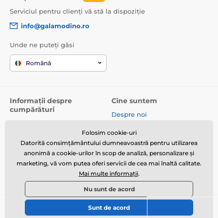
Serviciul pentru clienți vă stă la dispoziție
info@galamodino.ro
Unde ne puteți găsi
Română
Informații despre
Cine suntem
cumpărături
Despre noi
Termeni și condiții
Date de contact
Folosim cookie-uri
Livrare
Parteneriat cu Galamodino
Datorită consimțământului dumneavoastră pentru utilizarea
Returnare produse și
anonimă a cookie-urilor în scop de analiză, personalizare și
reclamații
marketing, vă vom putea oferi servicii de cea mai înaltă calitate.
Mai multe informații
.
Politica de confidențialitate
Nu sunt de acord
Sunt de acord
© 2026 www.galamodino.ro ⦁ E-shop creat de
SIMPLIA.cz