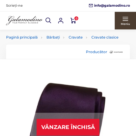
info@galamodino.ro
Scrieți-ne
0
Meniu
Pagină principală
Bărbați
Cravate
Cravate clasice
Producător
VÂNZARE ÎNCHISĂ