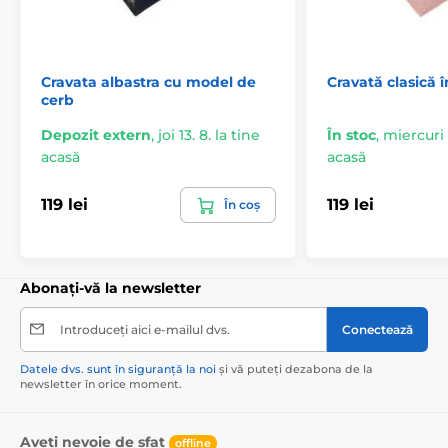
Cravata albastra cu model de
Cravată clasică 
cerb
Depozit extern
,
joi 13. 8. la tine
În stoc
,
miercuri 1
acasă
acasă
119 lei
119 lei
În coș
Abonați-vă la newsletter
Introduceți aici e-mailul dvs.
Conectează
Datele dvs. sunt în siguranță la noi
și vă puteți dezabona de la
newsletter în orice moment.
Aveți nevoie de sfat
offline