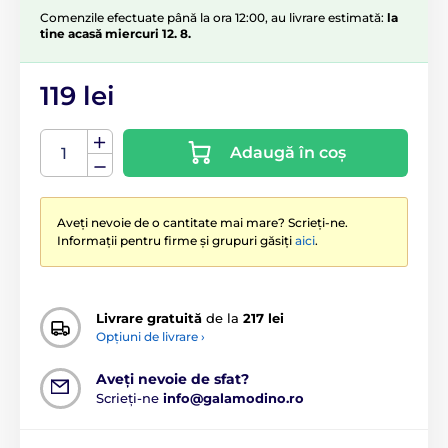
Comenzile efectuate până la ora 12:00, au livrare estimată:
la
tine acasă miercuri 12. 8.
119 lei
Adaugă în coș
Aveți nevoie de o cantitate mai mare? Scrieți-ne.
Informații pentru firme și grupuri găsiți
aici
.
Livrare gratuită
de la
217 lei
Opțiuni de livrare ›
Aveți nevoie de sfat?
Scrieți-ne
info@galamodino.ro