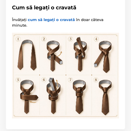
Cum să legați o cravată
Învățați
cum să legați o cravată
în doar câteva
minute.