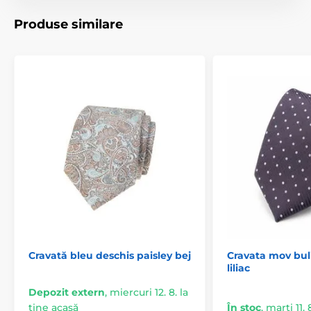
Produse similare
Cravată bleu deschis paisley bej
Cravata mov bul
liliac
Depozit extern
,
miercuri 12. 8. la
tine acasă
În stoc
,
marți 11. 