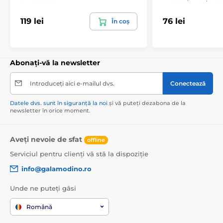
119 lei
76 lei
În coș
Abonați-vă la newsletter
Introduceți aici e-mailul dvs.
Conectează
Datele dvs. sunt în siguranță la noi
și vă puteți dezabona de la
newsletter în orice moment.
Aveți nevoie de sfat
offline
Serviciul pentru clienți vă stă la dispoziție
info@galamodino.ro
Unde ne puteți găsi
Română