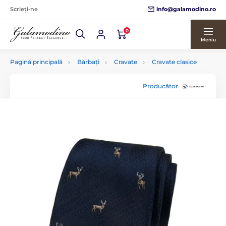
info@galamodino.ro
Scrieți-ne
0
Meniu
Pagină principală
Bărbați
Cravate
Cravate clasice
Producător