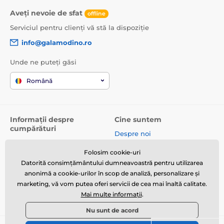
Aveți nevoie de sfat
offline
Serviciul pentru clienți vă stă la dispoziție
info@galamodino.ro
Unde ne puteți găsi
Română
Informații despre
Cine suntem
cumpărături
Despre noi
Termeni și condiții
Date de contact
Folosim cookie-uri
Livrare
Parteneriat cu Galamodino
Datorită consimțământului dumneavoastră pentru utilizarea
Returnare produse și
anonimă a cookie-urilor în scop de analiză, personalizare și
reclamații
marketing, vă vom putea oferi servicii de cea mai înaltă calitate.
Mai multe informații
.
Politica de confidențialitate
Nu sunt de acord