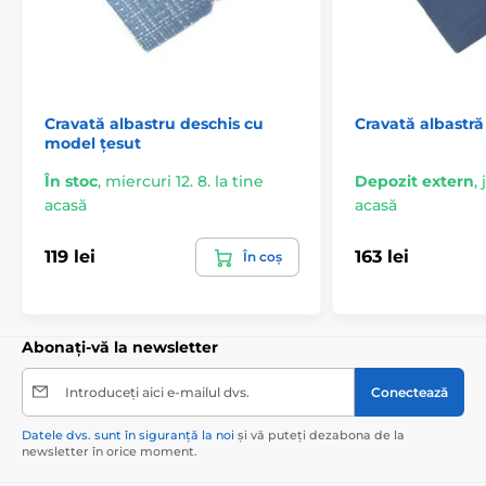
Cravată albastru deschis cu
Cravată albastră
model țesut
În stoc
,
miercuri 12. 8. la tine
Depozit extern
,
acasă
acasă
119 lei
163 lei
În coș
Abonați-vă la newsletter
Introduceți aici e-mailul dvs.
Conectează
Datele dvs. sunt în siguranță la noi
și vă puteți dezabona de la
newsletter în orice moment.