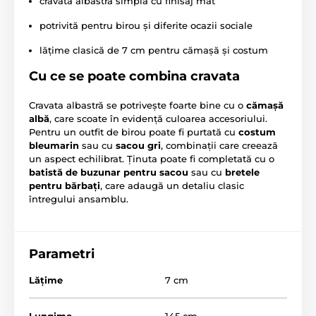
cravată albastră simplă cu finisaj mat
potrivită pentru birou și diferite ocazii sociale
lățime clasică de 7 cm pentru cămașă și costum
Cu ce se poate combina cravata
Cravata albastră se potrivește foarte bine cu o
cămașă
albă
, care scoate în evidență culoarea accesoriului.
Pentru un outfit de birou poate fi purtată cu
costum
bleumarin
sau cu
sacou gri
, combinații care creează
un aspect echilibrat. Ținuta poate fi completată cu o
batistă de buzunar pentru sacou
sau cu
bretele
pentru bărbați
, care adaugă un detaliu clasic
întregului ansamblu.
Parametri
Lăţime
7 cm
Lungime
145 cm