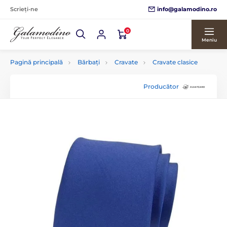
info@galamodino.ro
Scrieți-ne
0
Meniu
Pagină principală
Bărbați
Cravate
Cravate clasice
Producător