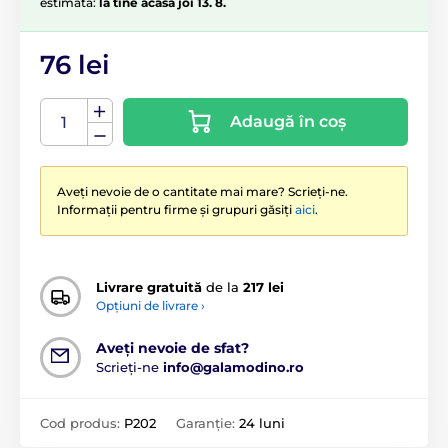
estimată:
la tine acasă joi 13. 8.
76 lei
Adaugă în coș
Aveți nevoie de o cantitate mai mare? Scrieți-ne.
Informații pentru firme și grupuri găsiți
aici
.
Livrare gratuită
de la
217 lei
Opțiuni de livrare ›
Aveți nevoie de sfat?
Scrieți-ne
info@galamodino.ro
Cod produs:
P202
Garanție:
24 luni