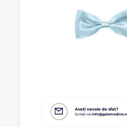
Aveți nevoie de sfat?
Scrieți-ne
info@galamodino.r