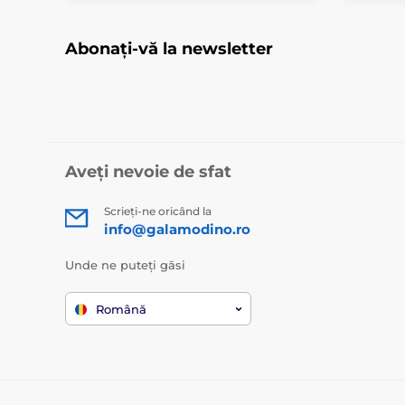
Abonați-vă la newsletter
Aveți nevoie de sfat
Scrieți-ne oricând la
info@galamodino.ro
Unde ne puteți găsi
Română