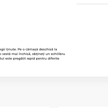
egii ținute. Pe o cămașă deschisă la
o vestă mai închisă, obțineți un echilibru
itul este pregătit rapid pentru diferite