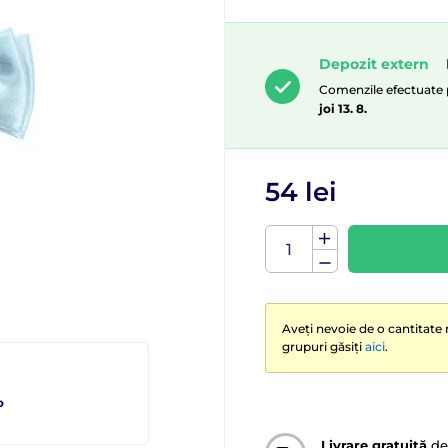
Depozit extern
Comenzile efectuate pâ
joi 13. 8.
54 lei
Aveți nevoie de o cantitate 
grupuri găsiți
aici
.
o
Livrare gratuită
de