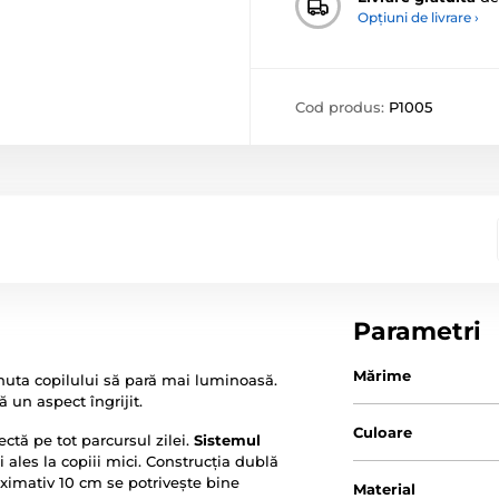
Opțiuni de livrare ›
Cod produs:
P1005
Parametri
Mărime
inuta copilului să pară mai luminoasă.
 un aspect îngrijit.
Culoare
ctă pe tot parcursul zilei.
Sistemul
 ales la copiii mici. Construcția dublă
ximativ 10 cm se potrivește bine
Material