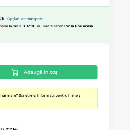
Opțiuni de transport ›
nă la ora 7. 8. 12:00, au livrare estimată:
la tine acasă
Adaugă în coș
mai mare? Scrieți-ne. Informații pentru firme și
 la
217 lei