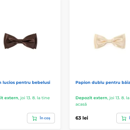
 lucios pentru bebelusi
Papion dublu pentru băi
t extern
,
joi 13. 8. la tine
Depozit extern
,
joi 13. 8. l
acasă
63 lei
În coș