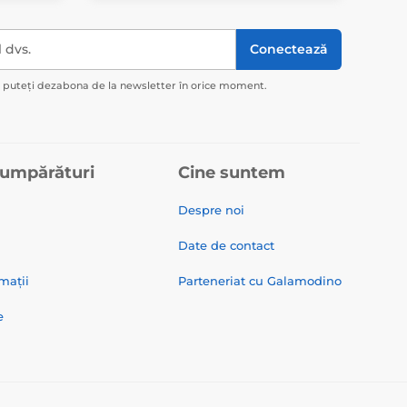
l dvs.
Conectează
ă puteți dezabona de la newsletter în orice moment.
cumpărături
Cine suntem
Despre noi
Date de contact
mații
Parteneriat cu Galamodino
e