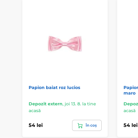
Papion baiat roz lucios
Papion
maro
Depozit extern
,
joi 13. 8. la tine
Depozi
acasă
acasă
54 lei
54 lei
În coș