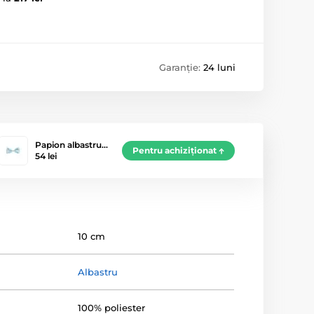
Garanție:
24 luni
Papion albastru…
Pentru achiziționat
54 lei
10 cm
Albastru
100% poliester