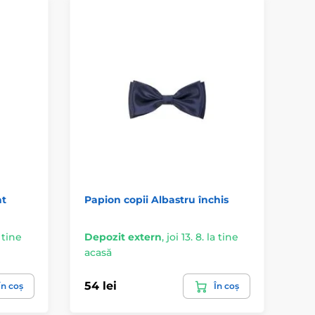
at
Papion copii Albastru închis
Pa
a tine
Depozit extern
,
joi 13. 8. la tine
De
acasă
ac
54 lei
54
În coș
În coș