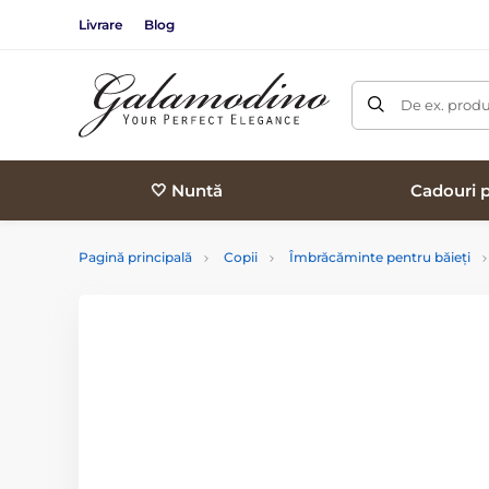
Livrare
Blog
De ex. produ
🤍 Nuntă
Cadouri p
Pagină principală
Copii
Îmbrăcăminte pentru băieți