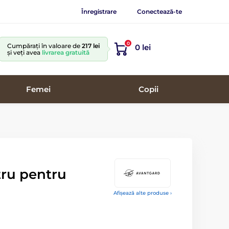
Înregistrare
Conectează-te
0
Cumpărați în valoare de
217 lei
0 lei
și veți avea
livrarea gratuită
Femei
Copii
tru pentru
Afișează alte produse ›