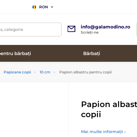
RON
info@galamodino.ro
s, categorie
Scrieți-ne
entru bărbați
Bărbați
Papioane copii
10 cm
Papion albastru pentru copii
Papion albas
copii
Mai multe informații ›