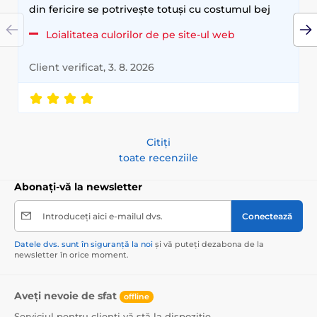
din fericire se potrivește totuși cu costumul bej
Loialitatea culorilor de pe site-ul web
Client verificat, 3. 8. 2026
Citiți
toate recenziile
Abonați-vă la newsletter
Introduceți aici e-mailul dvs.
Conectează
Datele dvs. sunt în siguranță la noi
și vă puteți dezabona de la
newsletter în orice moment.
Aveți nevoie de sfat
offline
Serviciul pentru clienți vă stă la dispoziție