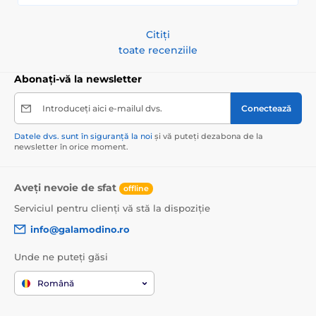
Citiți
toate recenziile
Abonați-vă la newsletter
Introduceți aici e-mailul dvs.
Conectează
Datele dvs. sunt în siguranță la noi
și vă puteți dezabona de la
newsletter în orice moment.
Aveți nevoie de sfat
offline
Serviciul pentru clienți vă stă la dispoziție
info@galamodino.ro
Unde ne puteți găsi
Română