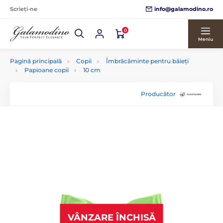
info@galamodino.ro
Scrieți-ne
0
Meniu
Pagină principală
Copii
Îmbrăcăminte pentru băieți
Papioane copii
10 cm
Producător
VÂNZARE ÎNCHISĂ