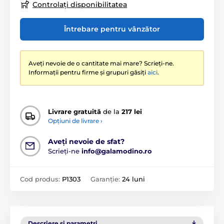
Controlați disponibilitatea
Întrebare pentru vânzător
Aveți nevoie de o cantitate mai mare? Scrieți-ne.
Informații pentru firme și grupuri găsiți
aici
.
Livrare gratuită
de la
217 lei
Opțiuni de livrare ›
Aveți nevoie de sfat?
Scrieți-ne
info@galamodino.ro
Cod produs:
P1303
Garanție:
24 luni
Descriere și parametri