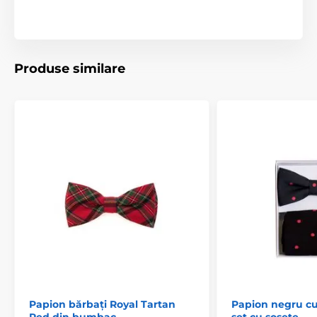
Produse similare
Papion bărbați Royal Tartan
Papion negru cu
Red din bumbac
set cu șosete