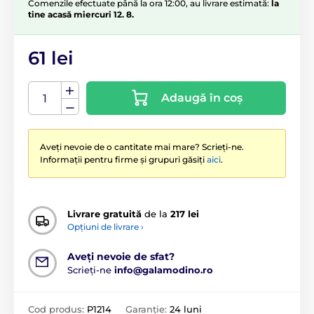
Comenzile efectuate până la ora 12:00, au livrare estimată:
la
tine acasă miercuri 12. 8.
61 lei
Adaugă în coș
Aveți nevoie de o cantitate mai mare? Scrieți-ne.
Informații pentru firme și grupuri găsiți
aici
.
Livrare gratuită
de la
217 lei
Opțiuni de livrare ›
Aveți nevoie de sfat?
Scrieți-ne
info@galamodino.ro
Cod produs:
P1214
Garanție:
24 luni