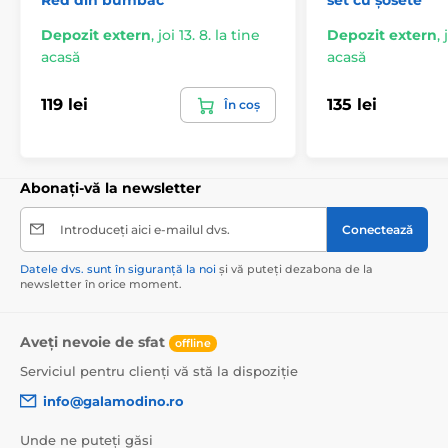
Depozit extern
,
joi 13. 8. la tine
Depozit extern
,
acasă
acasă
119 lei
135 lei
În coș
Abonați-vă la newsletter
Introduceți aici e-mailul dvs.
Conectează
Datele dvs. sunt în siguranță la noi
și vă puteți dezabona de la
newsletter în orice moment.
Aveți nevoie de sfat
offline
Serviciul pentru clienți vă stă la dispoziție
info@galamodino.ro
Unde ne puteți găsi