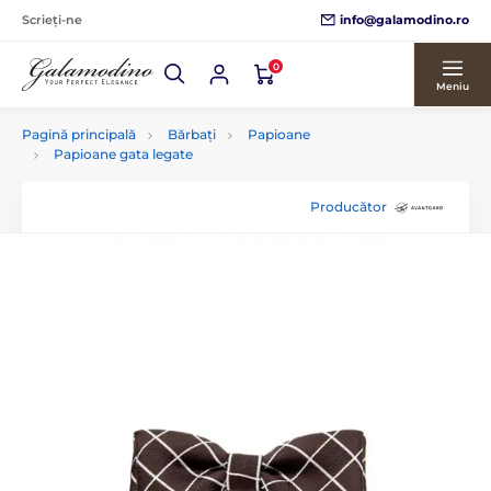
info@galamodino.ro
Scrieți-ne
0
Meniu
Pagină principală
Bărbați
Papioane
Papioane gata legate
Producător