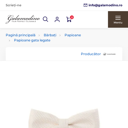
info@galamodino.ro
Scrieți-ne
0
Meniu
Pagină principală
Bărbați
Papioane
Papioane gata legate
Producător