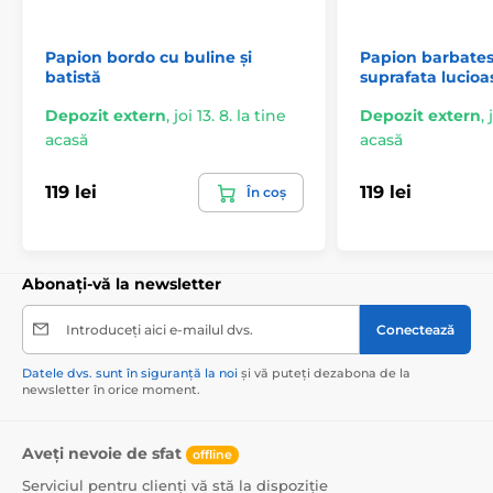
Papion bordo cu buline și
Papion barbates
batistă
suprafata lucioa
Depozit extern
,
joi 13. 8. la tine
Depozit extern
,
acasă
acasă
119 lei
119 lei
În coș
Abonați-vă la newsletter
Introduceți aici e-mailul dvs.
Conectează
Datele dvs. sunt în siguranță la noi
și vă puteți dezabona de la
newsletter în orice moment.
Aveți nevoie de sfat
offline
Serviciul pentru clienți vă stă la dispoziție