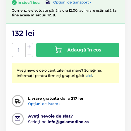
Opțiuni de transport ›
În stoc 1 buc.
Comenzile efectuate până la ora 12:00, au livrare estimată:
la
tine acasă miercuri 12. 8.
132 lei
Adaugă în coș
Aveți nevoie de o cantitate mai mare? Scrieți-ne.
Informații pentru firme și grupuri găsiți
aici
.
Livrare gratuită
de la
217 lei
Opțiuni de livrare ›
Aveți nevoie de sfat?
Scrieți-ne
info@galamodino.ro