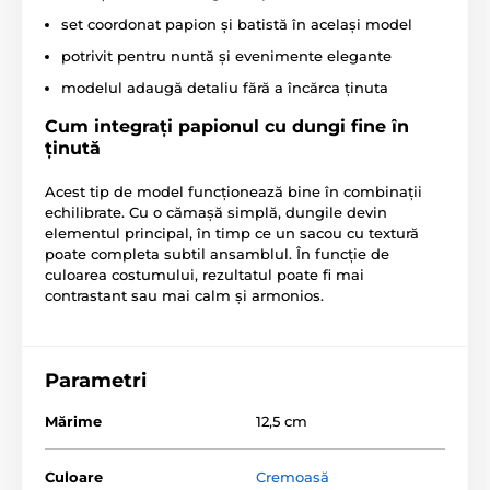
set coordonat papion și batistă în același model
potrivit pentru nuntă și evenimente elegante
modelul adaugă detaliu fără a încărca ținuta
Cum integrați papionul cu dungi fine în
ținută
Acest tip de model funcționează bine în combinații
echilibrate. Cu o cămașă simplă, dungile devin
elementul principal, în timp ce un sacou cu textură
poate completa subtil ansamblul. În funcție de
culoarea costumului, rezultatul poate fi mai
contrastant sau mai calm și armonios.
Parametri
Mărime
12,5 cm
Culoare
Cremoasă