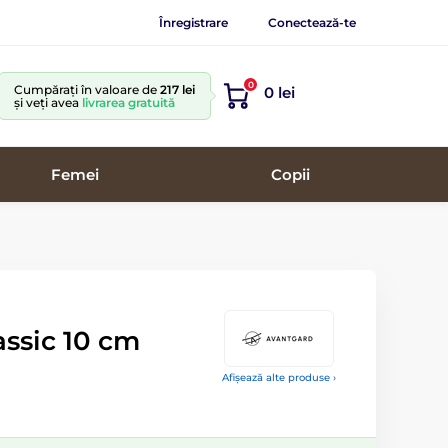
Înregistrare
Conectează-te
0
Cumpărați în valoare de
217 lei
0 lei
și veți avea
livrarea gratuită
Femei
Copii
assic 10 cm
Afișează alte produse ›