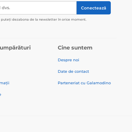
l dvs.
Conectează
ă puteți dezabona de la newsletter în orice moment.
cumpărături
Cine suntem
Despre noi
Date de contact
mații
Parteneriat cu Galamodino
e