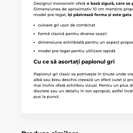
Designul monocrom oferă
o bază sigură, care se 
Dimensiunea de aproximativ 10 cm menține proporți
model pre-legat,
își păstrează forma și este gata
culoare gri ușor de combinat
formă clasică pentru diverse ocazii
dimensiune echilibrată pentru un aspect propor
model pre-legat pentru utilizare rapidă
Cu ce să asortați papionul gri
Papionul gri clasic se potrivește în ținute unde vrei 
albă sau bleu deschis creează un efect curat și p
mai închis oferă echilibru vizual. Pentru un plus d
discrete sau un detaliu în ton apropiat, astfel înc
pus la punct.