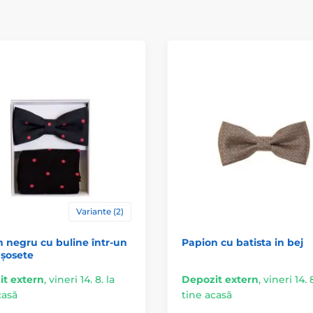
Variante (2)
 negru cu buline într-un
Papion cu batista in bej
 șosete
t extern
,
vineri 14. 8. la
Depozit extern
,
vineri 14. 8
casă
tine acasă