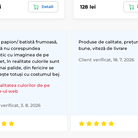
i
128 lei
Detalii
 papion/ batistă frumoasă,
Produse de calitate, prețur
că nu corespundea
bune, viteză de livrare
stic cu imaginea de pe
Client verificat, 18. 7. 2026
et, în realitate culorile sunt
ai palide, din fericire se
ește totuși cu costumul bej
alitatea culorilor de pe
te-ul web
verificat, 3. 8. 2026