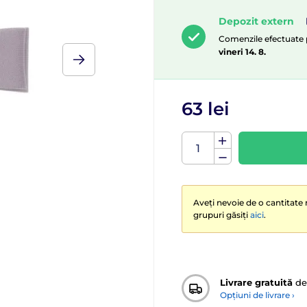
Depozit extern
Comenzile efectuate pâ
vineri 14. 8.
63 lei
Aveți nevoie de o cantitate 
grupuri găsiți
aici
.
Livrare gratuită
de
Opțiuni de livrare ›