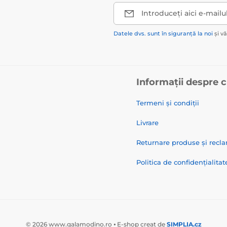
Introduceți aici e-mailu
Datele dvs. sunt în siguranță la noi
și v
Informații despre 
Termeni și condiții
Livrare
Returnare produse și recla
Politica de confidențialitat
© 2026 www.galamodino.ro ⦁ E-shop creat de
SIMPLIA.cz