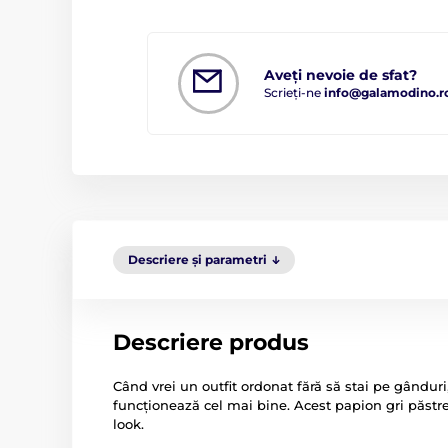
Aveți nevoie de sfat?
Scrieți-ne
info@galamodino.r
Descriere și parametri
Descriere produs
Când vrei un outfit ordonat fără să stai pe gândur
funcționează cel mai bine. Acest papion gri păstrea
look.