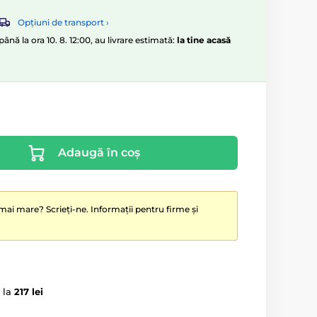
Opțiuni de transport ›
nă la ora 10. 8. 12:00, au livrare estimată:
la tine acasă
Adaugă în coș
mai mare? Scrieți-ne. Informații pentru firme și
 la
217 lei