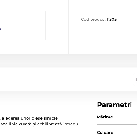
Cod produs:
P305
o
Parametri
Mărime
i, alegerea unor piese simple
ză linia curată și echilibrează întregul
Culoare