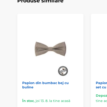
Produse similare
Papion din bumbac bej cu
Papion
buline
set cu
Depozi
În stoc
,
joi 13. 8. la tine acasă
tine a