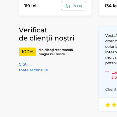
119 lei
134 le
În coș
Verificat
Vesta/
de clienții noștri
doar 
colori
din clienți recomandă
100%
intern
magazinul nostru
mult m
potriv
Citiți
toate recenziile
Loi
si
Client 