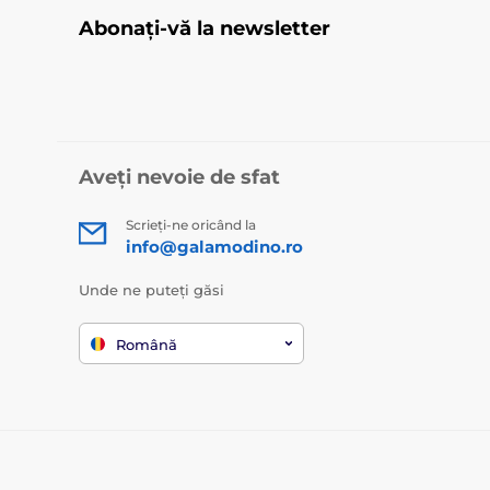
Abonați-vă la newsletter
Aveți nevoie de sfat
Scrieți-ne oricând la
info@galamodino.ro
Unde ne puteți găsi
Română