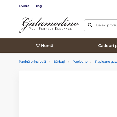
Livrare
Blog
De ex. produ
🤍 Nuntă
Cadouri p
Pagină principală
Bărbați
Papioane
Papioane gata