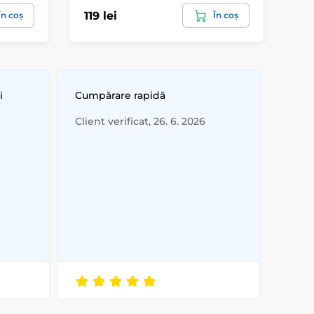
119 lei
12
În coș
În coș
i
Cumpărare rapidă
Client verificat, 26. 6. 2026