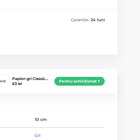
Garanție:
24 luni
Papion gri Classic…
Pentru achiziționat
63 lei
10 cm
Gri