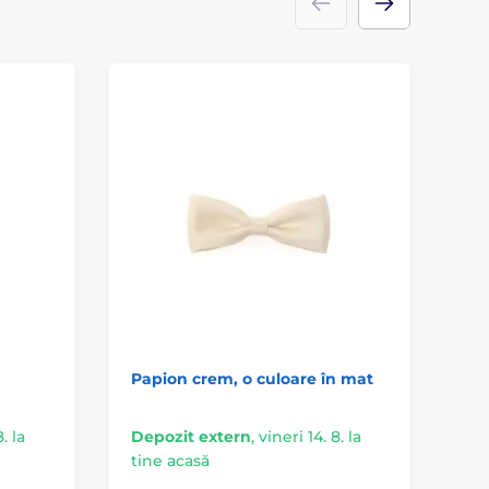
Papion crem, o culoare în mat
Pa
mo
. la
Depozit extern
,
vineri 14. 8. la
tine acasă
În 