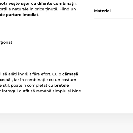
potrivește ușor cu diferite combinații
.
ile naturale în orice ținută. Fiind un
Material
 de purtare imediat
.
ționat
să arăți îngrijit fără efort. Cu o
cămașă
roaspăt, iar în combinație cu un costum
e stil, poate fi completat cu
bretele
ât întregul outfit să rămână simplu și bine