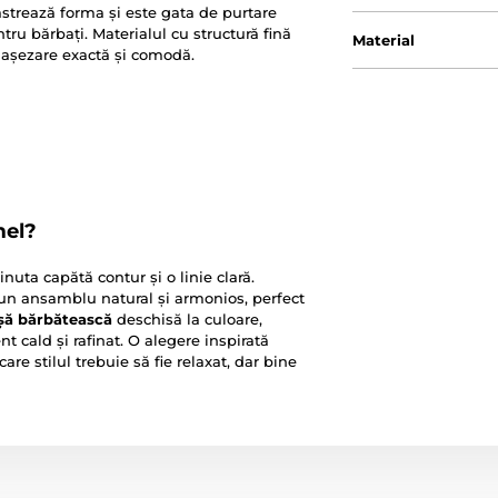
ăstrează forma și este gata de purtare
ntru bărbați. Materialul cu structură fină
Material
 așezare exactă și comodă.
mel?
inuta capătă contur și o linie clară.
 un ansamblu natural și armonios, perfect
ă bărbătească
deschisă la culoare,
 cald și rafinat. O alegere inspirată
e stilul trebuie să fie relaxat, dar bine