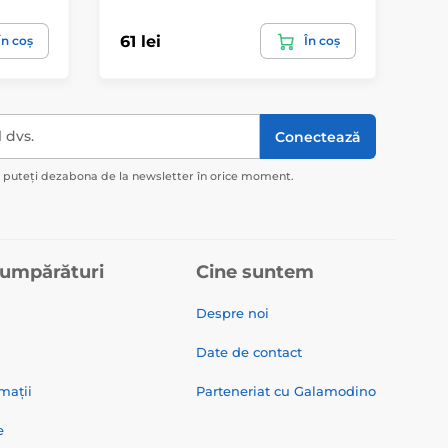
61 lei
10
În coș
În coș
l dvs.
Conectează
ă puteți dezabona de la newsletter în orice moment.
cumpărături
Cine suntem
Despre noi
Date de contact
mații
Parteneriat cu Galamodino
e