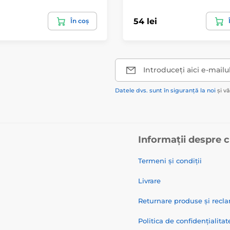
54 lei
În coș
Introduceți aici e-mailu
Datele dvs. sunt în siguranță la noi
și v
Informații despre 
Termeni și condiții
Livrare
Returnare produse și recla
Politica de confidențialitat