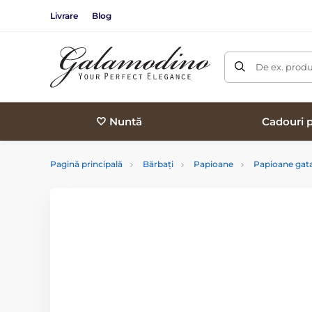
Livrare
Blog
De ex. produ
🤍 Nuntă
Cadouri p
Pagină principală
Bărbați
Papioane
Papioane gata