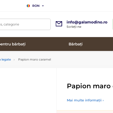
RON
info@galamodino.ro
s, categorie
Scrieți-ne
entru bărbați
Bărbați
 legate
Papion maro caramel
Papion maro 
Mai multe informații ›