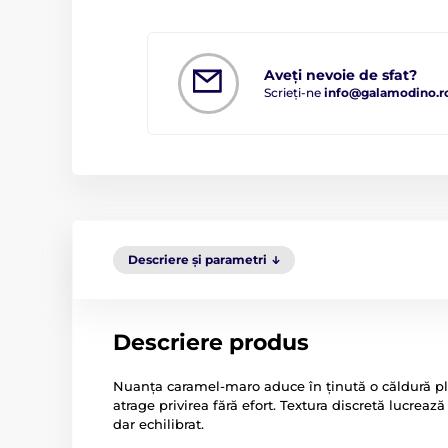
Aveți nevoie de sfat?
Scrieți-ne
info@galamodino.r
Descriere și parametri
Descriere produs
Nuanța caramel-maro aduce în ținută o căldură pl
atrage privirea fără efort. Textura discretă lucreaz
dar echilibrat.