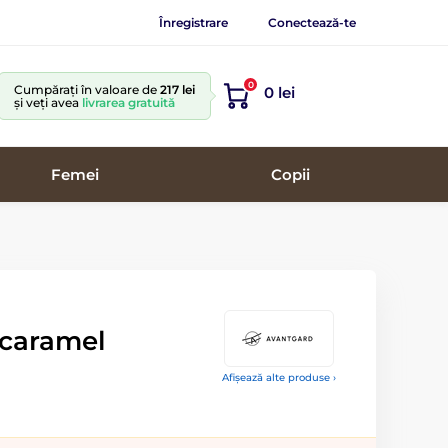
Înregistrare
Conectează-te
0
Cumpărați în valoare de
217 lei
0 lei
și veți avea
livrarea gratuită
Femei
Copii
caramel
Afișează alte produse ›