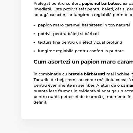
Prelegat pentru confort,
papionul bărbătesc
își p
imediată. Este potrivit atât pentru băieți, cât și pe
adaugă caracter, iar lungimea reglabilă permite o
papion maro caramel
bărbătesc
în ton natural
potrivit pentru băieți și bărbați
textură fină pentru un efect vizual profund
lungime reglabilă pentru confort la purtare
Cum asortezi un papion maro cara
În combinație cu
bretele bărbătești
mai închise, ț
Tonurile de bej, crem sau verde măsliniu creează
pentru evenimente în aer liber. Alături de o
cămaș
nuanța iese frumos în evidență și adaugă un accent
pentru nunți, petreceri de toamnă și momente în car
definit.