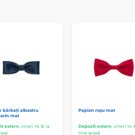
 bărbați albastru
Papion roșu mat
arin mat
t extern
,
vineri 14. 8. la
Depozit extern
,
vineri 14. 8
casă
tine acasă