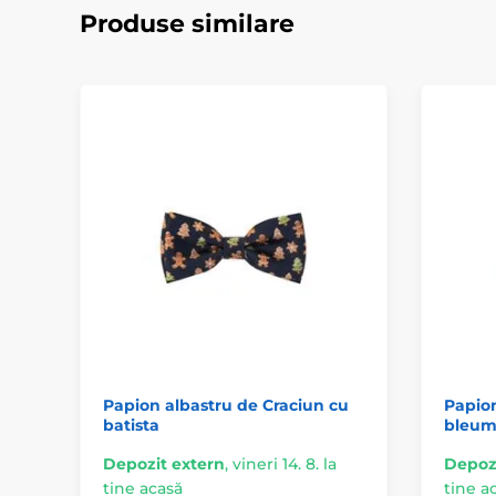
Produse similare
Papion albastru de Craciun cu
Papion
batista
bleum
Depozit extern
,
vineri 14. 8. la
Depozi
tine acasă
tine a