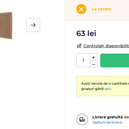
La cerere
63 lei
Controlați disponibili
Aveți nevoie de o cantitate 
grupuri găsiți
aici
.
Livrare gratuită
de
Opțiuni de livrare ›