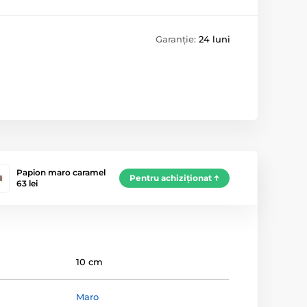
Garanție:
24 luni
Papion maro caramel
Pentru achiziționat
63 lei
10 cm
Maro