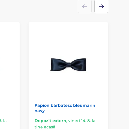
Papion bărbătesc bleumarin
Pa
navy
. la
Depozit extern
,
vineri 14. 8. la
De
tine acasă
ti