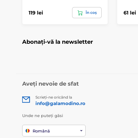
119 lei
61 lei
În coș
Abonați-vă la newsletter
Aveți nevoie de sfat
Scrieți-ne oricând la
info@galamodino.ro
Unde ne puteți găsi
Română