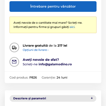
Întrebare pentru vânzător
Aveți nevoie de o cantitate mai mare? Scrieți-ne.
Informații pentru firme și grupuri găsiți
aici
.
Livrare gratuită
de la
217 lei
Opțiuni de livrare ›
Aveți nevoie de sfat?
Scrieți-ne
info@galamodino.ro
Cod produs:
P826
Garanție:
24 luni
Descriere și parametri