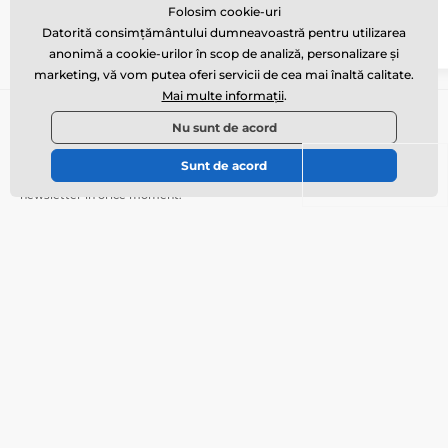
Folosim cookie-uri
54 lei
54 lei
În coș
Datorită consimțământului dumneavoastră pentru utilizarea
anonimă a cookie-urilor în scop de analiză, personalizare și
marketing, vă vom putea oferi servicii de cea mai înaltă calitate.
Mai multe informații
.
Abonați-vă la newsletter
Nu sunt de acord
Introduceți aici e-mailul dvs.
Conectează
Sunt de acord
Datele dvs. sunt în siguranță la noi
și vă puteți dezabona de la
newsletter în orice moment.
Aveți nevoie de sfat
offline
Serviciul pentru clienți vă stă la dispoziție
info@galamodino.ro
Unde ne puteți găsi
Română