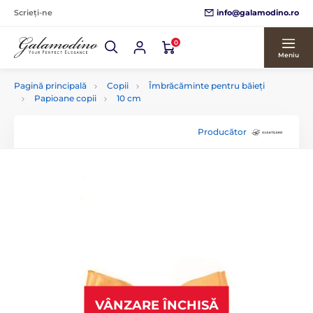
info@galamodino.ro
Scrieți-ne
0
Meniu
Pagină principală
Copii
Îmbrăcăminte pentru băieți
Papioane copii
10 cm
Producător
VÂNZARE ÎNCHISĂ