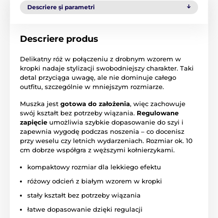
Descriere și parametri
Descriere produs
Delikatny róż w połączeniu z drobnym wzorem w
kropki nadaje stylizacji swobodniejszy charakter. Taki
detal przyciąga uwagę, ale nie dominuje całego
outfitu, szczególnie w mniejszym rozmiarze.
Muszka jest
gotowa do założenia
, więc zachowuje
swój kształt bez potrzeby wiązania.
Regulowane
zapięcie
umożliwia szybkie dopasowanie do szyi i
zapewnia wygodę podczas noszenia – co docenisz
przy weselu czy letnich wydarzeniach. Rozmiar ok. 10
cm dobrze współgra z węższymi kołnierzykami.
kompaktowy rozmiar dla lekkiego efektu
różowy odcień z białym wzorem w kropki
stały kształt bez potrzeby wiązania
łatwe dopasowanie dzięki regulacji