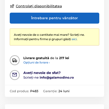
Controlați disponibilitatea
Întrebare pentru vânzător
Aveți nevoie de o cantitate mai mare? Scrieți-ne.
Informații pentru firme și grupuri găsiți
aici
.
Livrare gratuită
de la
217 lei
Opțiuni de livrare ›
Aveți nevoie de sfat?
Scrieți-ne
info@galamodino.ro
Cod produs:
P483
Garanție:
24 luni