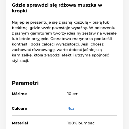
Gdzie sprawdzi się różowa muszka w
kropki
Najlepiej prezentuje się z jasną koszulą – białą lub
błękitną, gdzie wzór pozostaje wyraźny. W połączeniu
z jasnym garniturem tworzy idealny zestaw na wesele
lub letnie przyjęcie. Granatowa marynarka podkreśli
kontrast i doda całości wyrazistości. Jeśli chcesz
zachować równowagę, warto dobrać jaśniejszą
kamizelkę, która złagodzi efekt i utrzyma spójność
stylizacji.
Parametri
Mărime
10 cm
Culoare
Roz
Material
100% bumbac