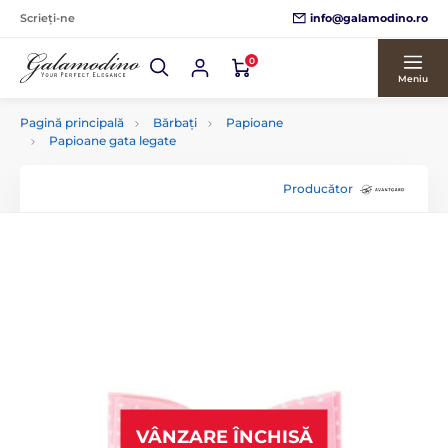
info@galamodino.ro
Scrieți-ne
0
Meniu
Pagină principală
Bărbați
Papioane
Papioane gata legate
Producător
VÂNZARE ÎNCHISĂ