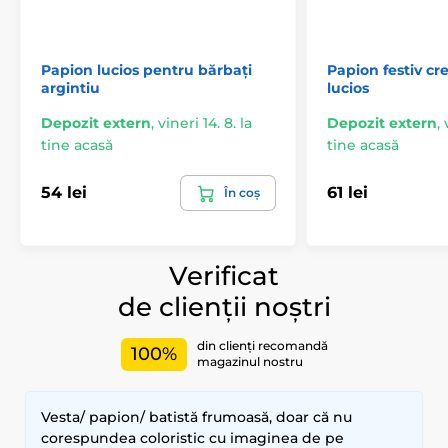
Papion lucios pentru bărbați
Papion festiv c
argintiu
lucios
Depozit extern
,
vineri 14. 8. la
Depozit extern
,
tine acasă
tine acasă
54 lei
61 lei
În coș
Verificat
de clienții noștri
din clienți recomandă
100%
magazinul nostru
Vesta/ papion/ batistă frumoasă, doar că nu
corespundea coloristic cu imaginea de pe