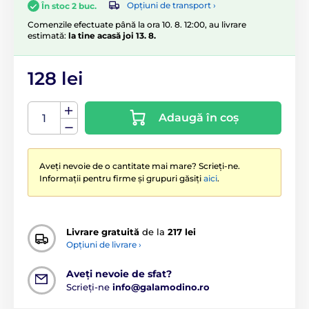
Opțiuni de transport ›
În stoc 2 buc.
Comenzile efectuate până la ora 10. 8. 12:00, au livrare
estimată:
la tine acasă joi 13. 8.
128 lei
Adaugă în coș
Aveți nevoie de o cantitate mai mare? Scrieți-ne.
Informații pentru firme și grupuri găsiți
aici
.
Livrare gratuită
de la
217 lei
Opțiuni de livrare ›
Aveți nevoie de sfat?
Scrieți-ne
info@galamodino.ro