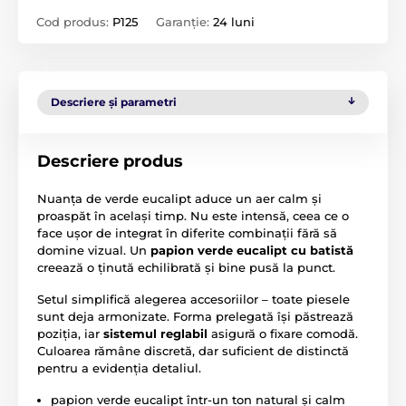
Cod produs:
P125
Garanție:
24 luni
Descriere și parametri
Descriere produs
Nuanța de verde eucalipt aduce un aer calm și
proaspăt în același timp. Nu este intensă, ceea ce o
face ușor de integrat în diferite combinații fără să
domine vizual. Un
papion verde eucalipt cu batistă
creează o ținută echilibrată și bine pusă la punct.
Setul simplifică alegerea accesoriilor – toate piesele
sunt deja armonizate. Forma prelegată își păstrează
poziția, iar
sistemul reglabil
asigură o fixare comodă.
Culoarea rămâne discretă, dar suficient de distinctă
pentru a evidenția detaliul.
papion verde eucalipt într-un ton natural și calm