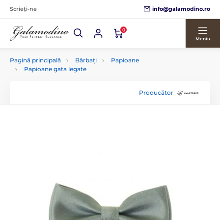
info@galamodino.ro
Scrieți-ne
0
Meniu
Pagină principală
Bărbați
Papioane
Papioane gata legate
Producător