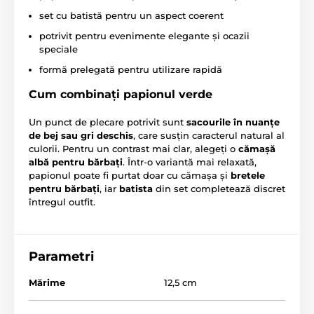
set cu batistă pentru un aspect coerent
potrivit pentru evenimente elegante și ocazii
speciale
formă prelegată pentru utilizare rapidă
Cum combinați papionul verde
Un punct de plecare potrivit sunt
sacourile în nuanțe
de bej sau gri deschis
, care susțin caracterul natural al
culorii. Pentru un contrast mai clar, alegeți o
cămașă
albă pentru bărbați
. Într-o variantă mai relaxată,
papionul poate fi purtat doar cu cămașa și
bretele
pentru bărbați
, iar
batista
din set completează discret
întregul outfit.
Parametri
Mărime
12,5 cm