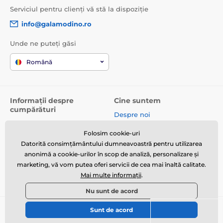
Serviciul pentru clienți vă stă la dispoziție
info@galamodino.ro
Unde ne puteți găsi
Română
Informații despre
Cine suntem
cumpărături
Despre noi
Termeni și condiții
Date de contact
Folosim cookie-uri
Livrare
Parteneriat cu Galamodino
Datorită consimțământului dumneavoastră pentru utilizarea
Returnare produse și
anonimă a cookie-urilor în scop de analiză, personalizare și
reclamații
marketing, vă vom putea oferi servicii de cea mai înaltă calitate.
Mai multe informații
.
Politica de confidențialitate
Nu sunt de acord
Sunt de acord
© 2026 www.galamodino.ro ⦁ E-shop creat de
SIMPLIA.cz