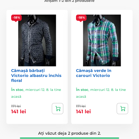
Afișăm 1-2 din 2 produsele
-18%
-18%
Cămașă bărbați
Cămașă verde în
Victorio albastru închis
carouri Victorio
floral
În stoc
,
miercuri 12. 8. la tine
În stoc
,
miercuri 12. 8. la tine
acasă
acasă
171 lei
171 lei
141 lei
141 lei
Ați văzut deja 2 produse din 2.