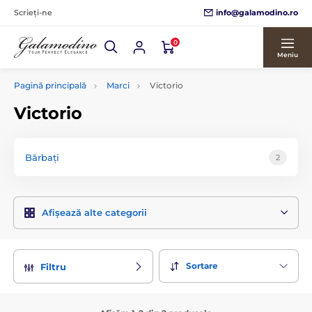
info@galamodino.ro
Scrieți-ne
0
Meniu
Pagină principală
Marci
Victorio
Victorio
Bărbați
2
Afișează alte categorii
Sortare
Filtru