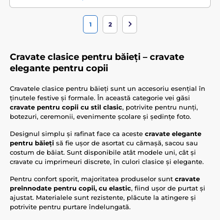
1
2
Cravate clasice pentru băieți – cravate
elegante pentru copii
Cravatele clasice pentru băieți sunt un accesoriu esențial în
ținutele festive și formale. În această categorie vei găsi
cravate pentru copii cu stil clasic
, potrivite pentru nunți,
botezuri, ceremonii, evenimente școlare și ședințe foto.
Designul simplu și rafinat face ca aceste
cravate elegante
pentru băieți
să fie ușor de asortat cu cămașă, sacou sau
costum de băiat. Sunt disponibile atât modele uni, cât și
cravate cu imprimeuri discrete, în culori clasice și elegante.
Pentru confort sporit, majoritatea produselor sunt
cravate
preînnodate pentru copii, cu elastic
, fiind ușor de purtat și
ajustat. Materialele sunt rezistente, plăcute la atingere și
potrivite pentru purtare îndelungată.