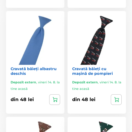
Cravată băieți albastru
Cravată băieți cu
deschis
mașină de pompieri
Depozit extern
,
vineri 14. 8. la
Depozit extern
,
vineri 14. 8. la
tine acasă
tine acasă
din 48 lei
din 48 lei