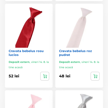
Cravata bebelus rosu
Cravata bebelus roz
lucios
pudrat
Depozit extern
,
vineri 14. 8. la
Depozit extern
,
vineri 14. 8. la
tine acasă
tine acasă
52 lei
48 lei