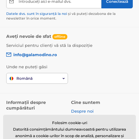
Introduceți aici e-mailul dvs.
Conectează
Datele dvs. sunt în siguranță la noi
și vă puteți dezabona de la
newsletter în orice moment.
Aveți nevoie de sfat
offline
Serviciul pentru clienți vă stă la dispoziție
info@galamodino.ro
Unde ne puteți găsi
Română
Informații despre
Cine suntem
cumpărături
Despre noi
Termeni și condiții
Date de contact
Folosim cookie-uri
Livrare
Parteneriat cu Galamodino
Datorită consimțământului dumneavoastră pentru utilizarea
Returnare produse și
anonimă a cookie-urilor în scop de analiză, personalizare și