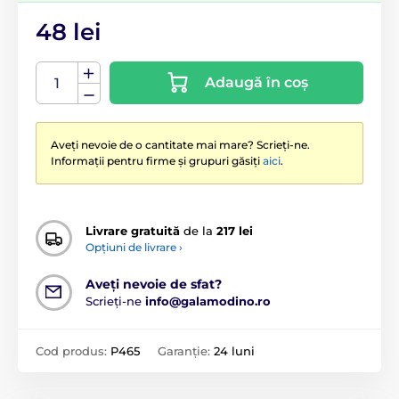
48 lei
Adaugă în coș
Aveți nevoie de o cantitate mai mare? Scrieți-ne.
Informații pentru firme și grupuri găsiți
aici
.
Livrare gratuită
de la
217 lei
Opțiuni de livrare ›
Aveți nevoie de sfat?
Scrieți-ne
info@galamodino.ro
Cod produs:
P465
Garanție:
24 luni