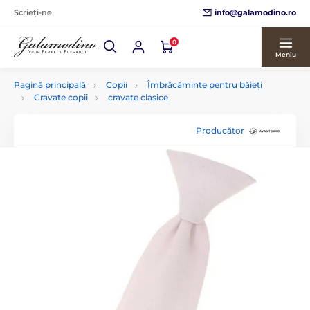
info@galamodino.ro
Scrieți-ne
0
Meniu
Pagină principală
Copii
Îmbrăcăminte pentru băieți
Cravate copii
cravate clasice
Producător