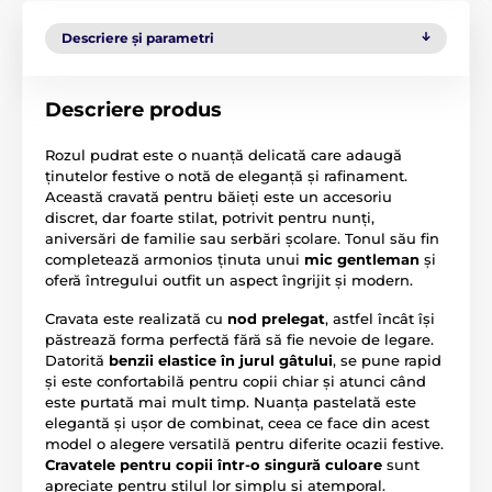
Descriere și parametri
Descriere produs
Rozul pudrat este o nuanță delicată care adaugă
ținutelor festive o notă de eleganță și rafinament.
Această cravată pentru băieți este un accesoriu
discret, dar foarte stilat, potrivit pentru nunți,
aniversări de familie sau serbări școlare. Tonul său fin
completează armonios ținuta unui
mic gentleman
și
oferă întregului outfit un aspect îngrijit și modern.
Cravata este realizată cu
nod prelegat
, astfel încât își
păstrează forma perfectă fără să fie nevoie de legare.
Datorită
benzii elastice în jurul gâtului
, se pune rapid
și este confortabilă pentru copii chiar și atunci când
este purtată mai mult timp. Nuanța pastelată este
elegantă și ușor de combinat, ceea ce face din acest
model o alegere versatilă pentru diferite ocazii festive.
Cravatele pentru copii într-o singură culoare
sunt
apreciate pentru stilul lor simplu și atemporal.