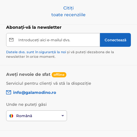
Citiți
toate recenziile
Abonați-vă la newsletter
Introduceți aici e-mailul dvs.
Conectează
Datele dvs. sunt în siguranță la noi
și vă puteți dezabona de la
newsletter în orice moment.
Aveți nevoie de sfat
offline
Serviciul pentru clienți vă stă la dispoziție
info@galamodino.ro
Unde ne puteți găsi
Română