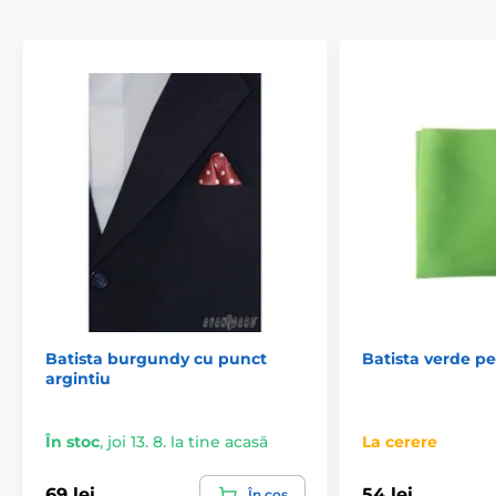
Batista burgundy cu punct
Batista verde pe
argintiu
În stoc
,
joi 13. 8. la tine acasă
La cerere
69 lei
54 lei
În coș