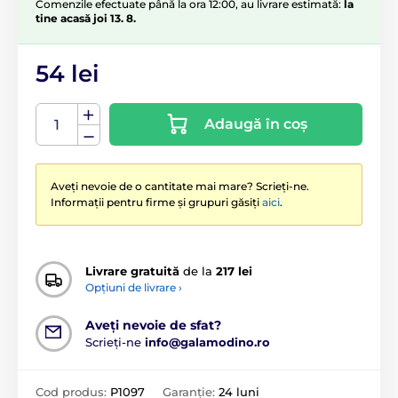
Comenzile efectuate până la ora 12:00, au livrare estimată:
la
tine acasă joi 13. 8.
54 lei
Adaugă în coș
Aveți nevoie de o cantitate mai mare? Scrieți-ne.
Informații pentru firme și grupuri găsiți
aici
.
Livrare gratuită
de la
217 lei
Opțiuni de livrare ›
Aveți nevoie de sfat?
Scrieți-ne
info@galamodino.ro
Cod produs:
P1097
Garanție:
24 luni