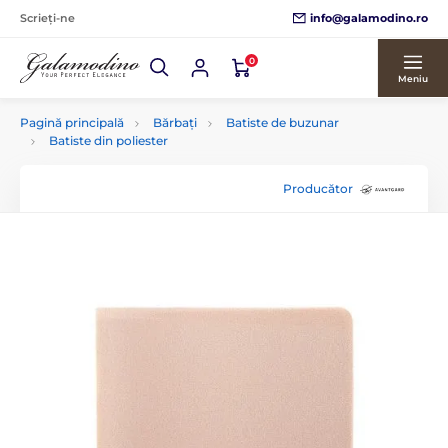
info@galamodino.ro
Scrieți-ne
0
Meniu
Pagină principală
Bărbați
Batiste de buzunar
Batiste din poliester
Producător