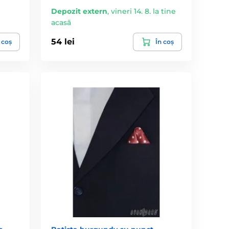
Depozit extern
,
vineri 14. 8. la tine
acasă
54 lei
 coș
În coș