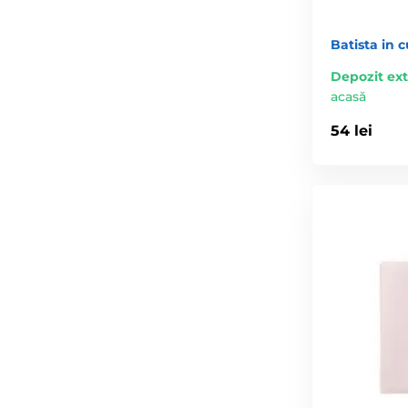
Batista in 
Depozit ex
acasă
54 lei