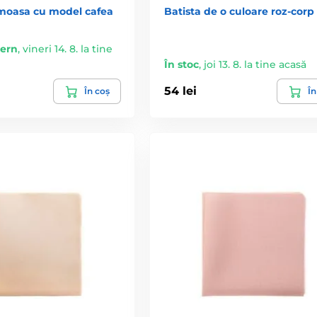
emoasa cu model cafea
Batista de o culoare roz-corp
tern
,
vineri 14. 8. la tine
În stoc
,
joi 13. 8. la tine acasă
54 lei
În coș
În