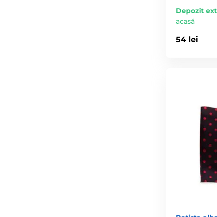
Depozit ex
acasă
54 lei