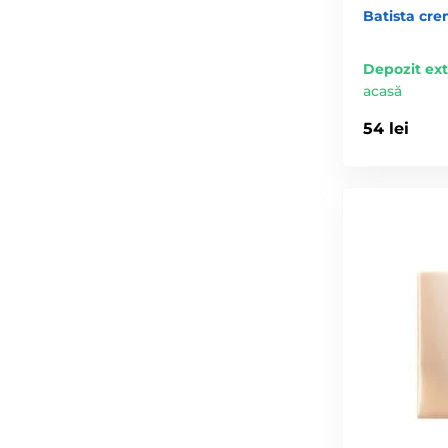
Batista cr
Depozit ex
acasă
54 lei