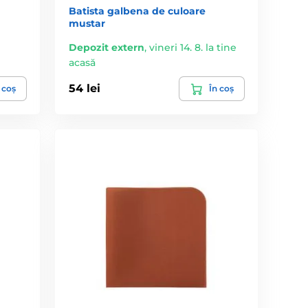
Batista galbena de culoare
mustar
Depozit extern
,
vineri 14. 8. la tine
acasă
54 lei
 coș
În coș