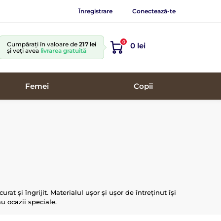
Înregistrare
Conectează-te
0
Cumpărați în valoare de
217 lei
0 lei
și veți avea
livrarea gratuită
Femei
Copii
rat și îngrijit. Materialul ușor și ușor de întreținut își
au ocazii speciale.