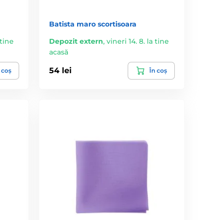
Batista maro scortisoara
 tine
Depozit extern
,
vineri 14. 8. la tine
acasă
54 lei
 coș
În coș