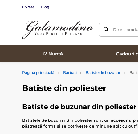
Livrare
Blog
De ex. produ
🤍 Nuntă
Cadouri p
Pagină principală
Bărbați
Batiste de buzunar
Batis
Batiste din poliester
Batiste de buzunar din poliester –
Batistele de buzunar din poliester sunt un
accesoriu p
păstrează forma și se potrivește de minune atât cu outfi