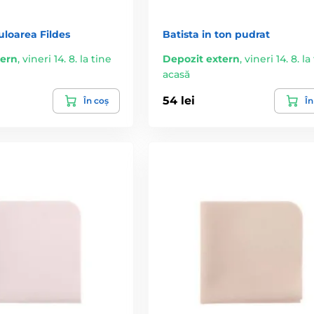
culoarea Fildes
Batista in ton pudrat
tern
,
vineri 14. 8. la tine
Depozit extern
,
vineri 14. 8. la
acasă
54 lei
În coș
În