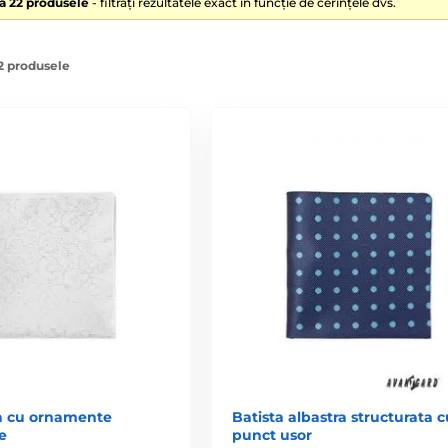
lă 22 produsele
- filtrați rezultatele exact în funcție de cerințele dvs.
22 produsele
ba cu ornamente
Batista albastra structurata 
e
punct usor