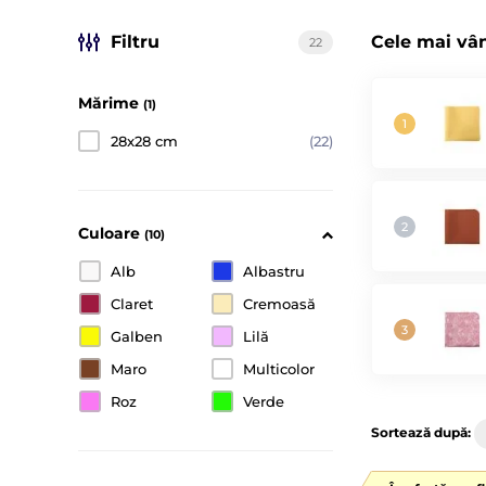
Filtru
Cele mai vâ
22
Mărime
(1)
28x28 cm
(22)
Culoare
(10)
Alb
Albastru
Claret
Cremoasă
Galben
Lilă
Maro
Multicolor
Roz
Verde
Sortează după: