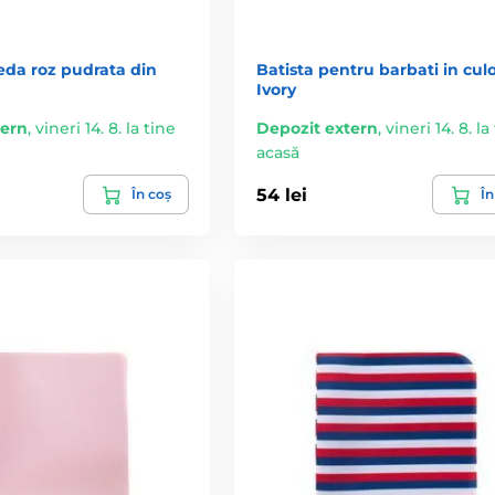
eda roz pudrata din
Batista pentru barbati in cul
Ivory
tern
,
vineri 14. 8. la tine
Depozit extern
,
vineri 14. 8. la
acasă
54 lei
În coș
În