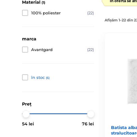
În ofertă se af
Material
(1)
100% poliester
(22)
Afișăm 1-22 din 
marca
Avantgard
(22)
în stoc
(6)
Preţ
54 lei
76 lei
Batista al
stralucitoar