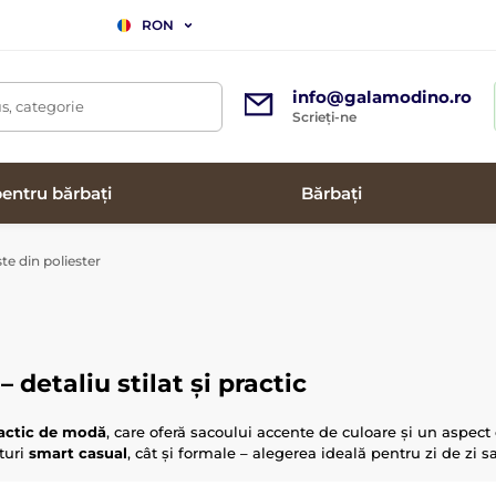
RON
info@galamodino.ro
s, categorie
Scrieți-ne
entru bărbați
Bărbați
te din poliester
 detaliu stilat și practic
ractic de modă
, care oferă sacoului accente de culoare și un aspect cu
turi
smart casual
, cât și formale – alegerea ideală pentru zi de zi s