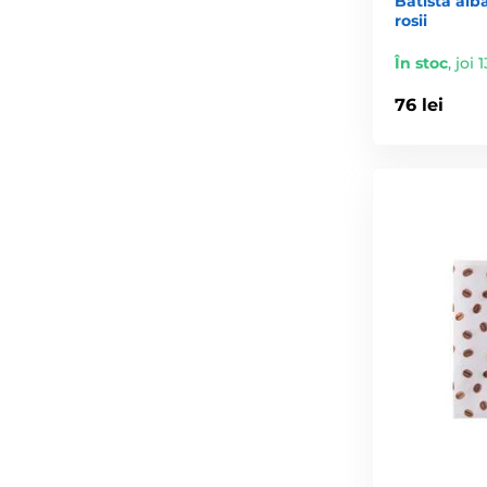
Batista alb
rosii
În stoc
,
joi 
76 lei