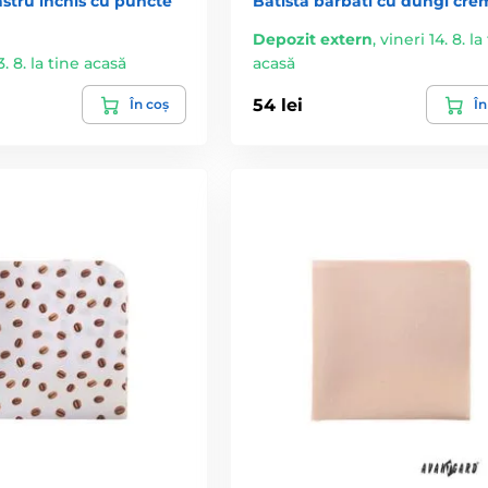
astru inchis cu puncte
Batista barbati cu dungi cre
Depozit extern
,
vineri 14. 8. la
13. 8. la tine acasă
acasă
54 lei
În coș
În