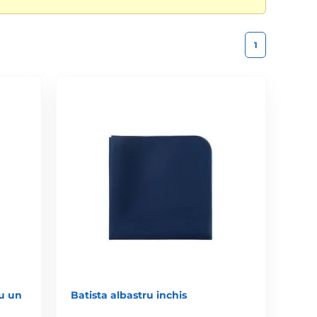
1
cu un
Batista albastru inchis