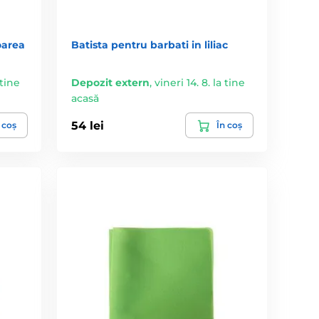
oarea
Batista pentru barbati in liliac
 tine
Depozit extern
,
vineri 14. 8. la tine
acasă
54 lei
 coș
În coș