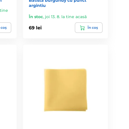
m
Batista burgundy cu punct
argintiu
 tine
În stoc
,
joi 13. 8. la tine acasă
69 lei
 coș
În coș