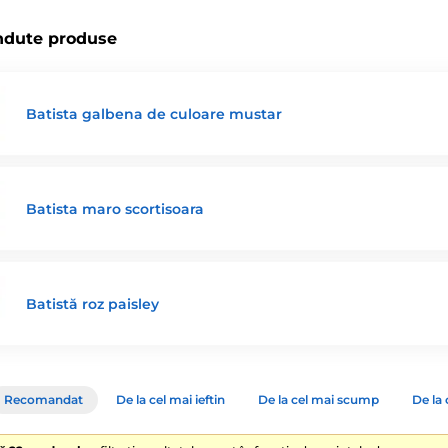
ndute produse
Batista galbena de culoare mustar
Batista maro scortisoara
Batistă roz paisley
Recomandat
De la cel mai ieftin
De la cel mai scump
De la 