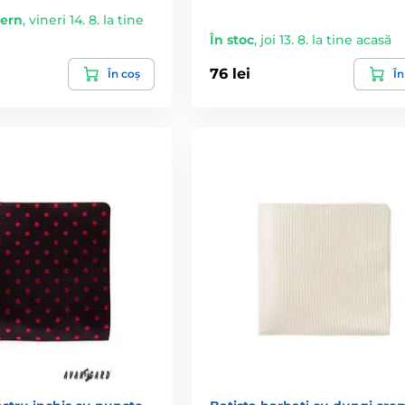
tern
,
vineri 14. 8. la tine
În stoc
,
joi 13. 8. la tine acasă
76 lei
În coș
În