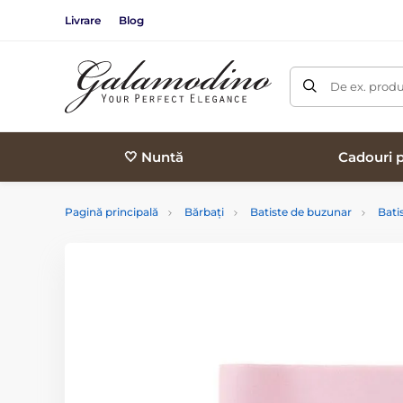
Livrare
Blog
De ex. produ
🤍 Nuntă
Cadouri p
Pagină principală
Bărbați
Batiste de buzunar
Bati