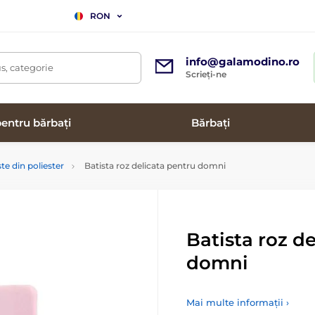
RON
info@galamodino.ro
s, categorie
Scrieți-ne
entru bărbați
Bărbați
ste din poliester
Batista roz delicata pentru domni
Batista roz d
domni
Mai multe informații ›