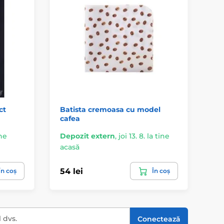
ct
Batista cremoasa cu model
Bat
cafea
ine
Depozit extern
,
joi 13. 8. la tine
În 
acasă
ac
54 lei
54
În coș
În coș
l dvs.
Conectează