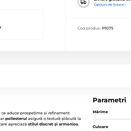
Opțiuni de livrare ›
o
Cod produs:
P1075
Parametri
Mărime
l ce aduce prospețime și rafinament
iar
poliesterul
asigură o textură plăcută la
 care apreciază
stilul discret și armonios
.
Culoare