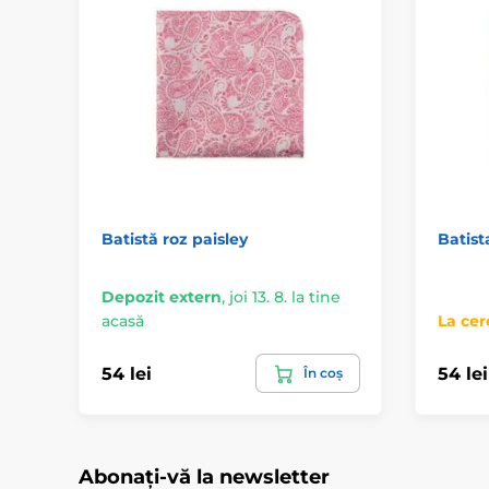
Batistă roz paisley
Batist
Depozit extern
,
joi 13. 8. la tine
acasă
La cer
54 lei
54 lei
În coș
Abonați-vă la newsletter