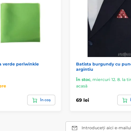
a verde periwinkle
Batista burgundy cu pun
argintiu
În stoc
,
miercuri 12. 8. la t
ere
acasă
69 lei
În coș
Introduceți aici e-mailu