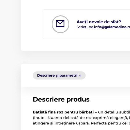
Aveți nevoie de sfat?
Scrieți-ne
info@galamodino.r
Descriere și parametri
Descriere produs
Batistă fină roz pentru bărbați
– un detaliu subti
ținutei. Nuanta delicată de roz exprimă eleganță, 
atingere și întreținere ușoară. Perfectă pentru cei