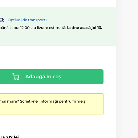
Opțiuni de transport ›
ână la ora 12:00, au livrare estimată:
la tine acasă joi 13.
Adaugă în coș
mai mare? Scrieți-ne. Informații pentru firme și
 la
217 lei