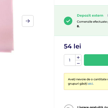
Depozit extern
Comenzile efectuate p
8.
54 lei
Aveți nevoie de o cantitate 
grupuri găsiți
aici
.
Livrare gratuită
de