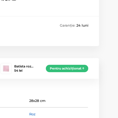
Garanție:
24 luni
Batista roz…
Pentru achiziționat
54 lei
28x28 cm
Roz