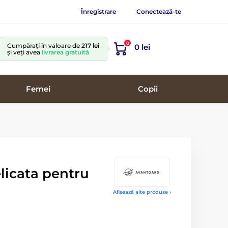
Înregistrare
Conectează-te
0
Cumpărați în valoare de
217 lei
0 lei
și veți avea
livrarea gratuită
Femei
Copii
elicata pentru
Afișează alte produse ›