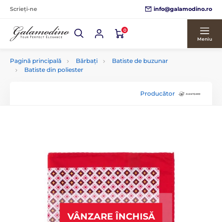
info@galamodino.ro
Scrieți-ne
0
Meniu
Pagină principală
Bărbați
Batiste de buzunar
Batiste din poliester
Producător
VÂNZARE ÎNCHISĂ