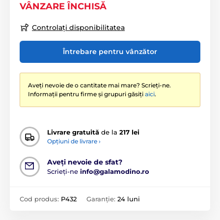
VÂNZARE ÎNCHISĂ
Controlați disponibilitatea
Întrebare pentru vânzător
Aveți nevoie de o cantitate mai mare? Scrieți-ne.
Informații pentru firme și grupuri găsiți
aici
.
Livrare gratuită
de la
217 lei
Opțiuni de livrare ›
Aveți nevoie de sfat?
Scrieți-ne
info@galamodino.ro
Cod produs:
P432
Garanție:
24 luni