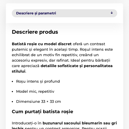
Descriere și parametri
Descriere produs
Batistă roșie cu model discret
oferă un contrast
puternic și elegant în același timp. Roșul intens este
echilibrat de un motiv fin repetitiv, creând un
accesoriu expresiv, dar rafinat. Ideal pentru bărbații
care apreciază
detaliile sofisticate și personalitatea
stilului
.
Roșu intens și profund
Model mic, repetitiv
Dimensiune 33 × 33 cm
Cum purtați batista roșie
Introduceți-o în
buzunarul sacoului bleumarin sau gri
închis
pentru un contrast armonios. Pentru ocazii