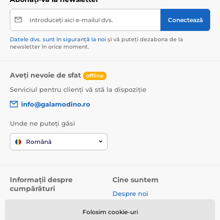
Introduceți aici e-mailul dvs.
Conectează
Datele dvs. sunt în siguranță la noi
și vă puteți dezabona de la
newsletter în orice moment.
Aveți nevoie de sfat
offline
Serviciul pentru clienți vă stă la dispoziție
info@galamodino.ro
Unde ne puteți găsi
Română
Informații despre
Cine suntem
cumpărături
Despre noi
Termeni și condiții
Date de contact
Folosim cookie-uri
Livrare